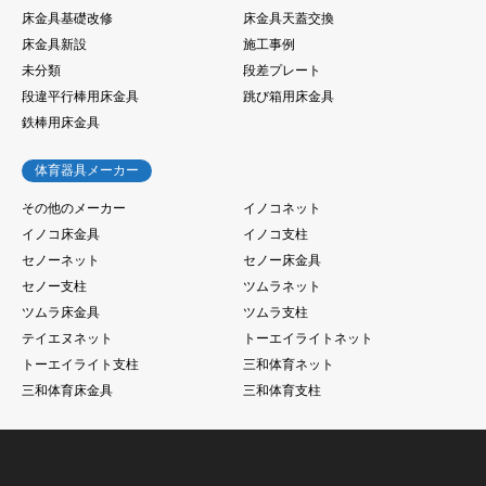
床金具基礎改修
床金具天蓋交換
床金具新設
施工事例
未分類
段差プレート
段違平行棒用床金具
跳び箱用床金具
鉄棒用床金具
体育器具メーカー
その他のメーカー
イノコネット
イノコ床金具
イノコ支柱
セノーネット
セノー床金具
セノー支柱
ツムラネット
ツムラ床金具
ツムラ支柱
テイエヌネット
トーエイライトネット
トーエイライト支柱
三和体育ネット
三和体育床金具
三和体育支柱