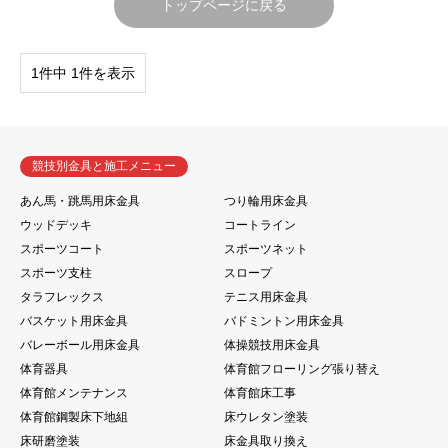
トップページに戻る
1件中 1件を表示
競技別金具と施工メニュー
あん馬・跳馬用床金具
つり輪用床金具
ウッドデッキ
コートライン
スポーツコート
スポーツネット
スポーツ支柱
スロープ
タラフレックス
テニス用床金具
バスケット用床金具
バドミントン用床金具
バレーボール用床金具
体操競技用床金具
体育器具
体育館フローリング張り替え
体育館メンテナンス
体育館床工事
体育館鋼製床下地組
床ウレタン塗装
床研磨塗装
床金具取り換え