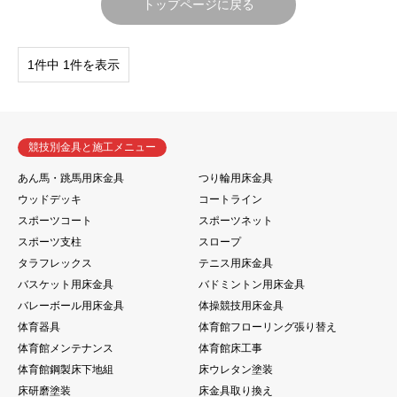
トップページに戻る
1件中 1件を表示
競技別金具と施工メニュー
あん馬・跳馬用床金具
つり輪用床金具
ウッドデッキ
コートライン
スポーツコート
スポーツネット
スポーツ支柱
スロープ
タラフレックス
テニス用床金具
バスケット用床金具
バドミントン用床金具
バレーボール用床金具
体操競技用床金具
体育器具
体育館フローリング張り替え
体育館メンテナンス
体育館床工事
体育館鋼製床下地組
床ウレタン塗装
床研磨塗装
床金具取り換え