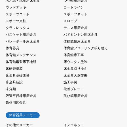
あん馬・跳馬用床金具
つり輪用床金具
ウッドデッキ
コートライン
スポーツコート
スポーツネット
スポーツ支柱
スロープ
タラフレックス
テニス用床金具
バスケット用床金具
バドミントン用床金具
バレーボール用床金具
体操競技用床金具
体育器具
体育館フローリング張り替え
体育館メンテナンス
体育館床工事
体育館鋼製床下地組
床ウレタン塗装
床研磨塗装
床金具取り換え
床金具基礎改修
床金具天蓋交換
床金具新設
施工事例
未分類
段差プレート
段違平行棒用床金具
跳び箱用床金具
鉄棒用床金具
体育器具メーカー
その他のメーカー
イノコネット