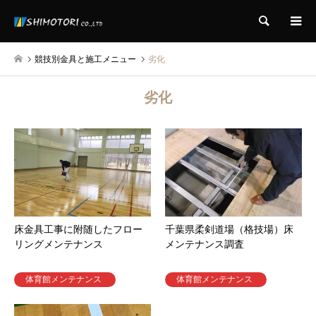
検索
競技別金具と施工メニュー
劣化
劣化
床金具工事に附随したフロー
千葉県柔剣道場（格技場）床
リングメンテナンス
メンテナンス調査
体育館メンテナンス
体育館メンテナンス