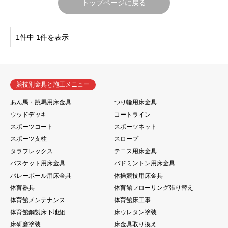
トップページに戻る
1件中 1件を表示
競技別金具と施工メニュー
あん馬・跳馬用床金具
つり輪用床金具
ウッドデッキ
コートライン
スポーツコート
スポーツネット
スポーツ支柱
スロープ
タラフレックス
テニス用床金具
バスケット用床金具
バドミントン用床金具
バレーボール用床金具
体操競技用床金具
体育器具
体育館フローリング張り替え
体育館メンテナンス
体育館床工事
体育館鋼製床下地組
床ウレタン塗装
床研磨塗装
床金具取り換え