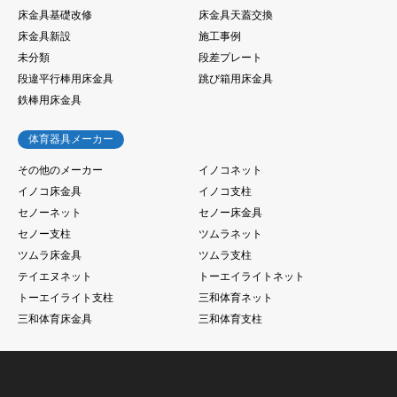
床金具基礎改修
床金具天蓋交換
床金具新設
施工事例
未分類
段差プレート
段違平行棒用床金具
跳び箱用床金具
鉄棒用床金具
体育器具メーカー
その他のメーカー
イノコネット
イノコ床金具
イノコ支柱
セノーネット
セノー床金具
セノー支柱
ツムラネット
ツムラ床金具
ツムラ支柱
テイエヌネット
トーエイライトネット
トーエイライト支柱
三和体育ネット
三和体育床金具
三和体育支柱