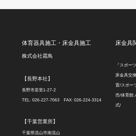
体育器具施工・床金具施工
床金具
株式会社霜鳥
『スポー
床金具交換
【長野本社】
置/スポー
長野市若里1-27-2
売/体育館
TEL: 026-227-7063 FAX: 026-224-3314
式/
【千葉営業所】
千葉県流山市南流山