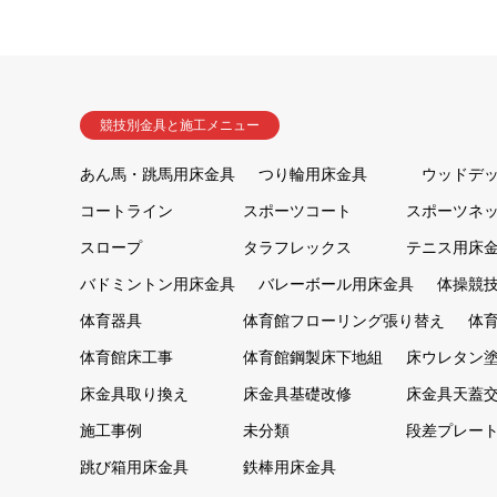
競技別金具と施工メニュー
あん馬・跳馬用床金具
つり輪用床金具
ウッドデ
コートライン
スポーツコート
スポーツネ
スロープ
タラフレックス
テニス用床
バドミントン用床金具
バレーボール用床金具
体操競
体育器具
体育館フローリング張り替え
体
体育館床工事
体育館鋼製床下地組
床ウレタン
床金具取り換え
床金具基礎改修
床金具天蓋
施工事例
未分類
段差プレー
跳び箱用床金具
鉄棒用床金具