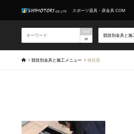
スポーツ器具・床金具.COM
and
or
競技別金具と施工メニュー
格技場