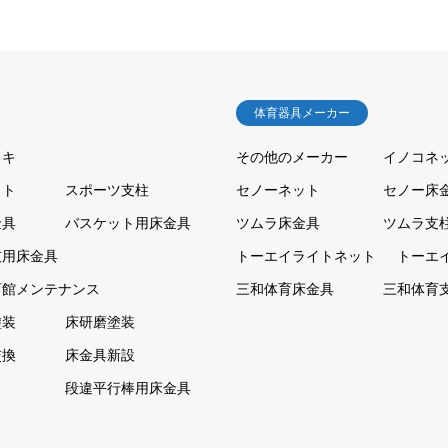
体育器具メーカー
ッキ
その他のメーカー
イノコネ
ット
スポーツ支柱
セノーネット
セノー床
金具
バスケット用床金具
ツムラ床金具
ツムラ支
技用床金具
トーエイライトネット
トーエ
育館メンテナンス
三和体育床金具
三和体育
塗装
床研磨塗装
交換
床金具新設
ト
段違平行棒用床金具