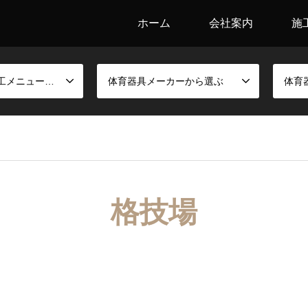
ホーム
会社案内
施
競技別金具と施工メニューから選ぶ
体育器具メーカーから選ぶ
体育
格技場