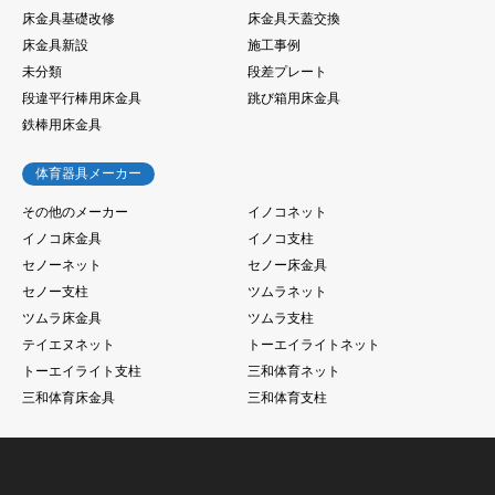
床金具基礎改修
床金具天蓋交換
床金具新設
施工事例
未分類
段差プレート
段違平行棒用床金具
跳び箱用床金具
鉄棒用床金具
体育器具メーカー
その他のメーカー
イノコネット
イノコ床金具
イノコ支柱
セノーネット
セノー床金具
セノー支柱
ツムラネット
ツムラ床金具
ツムラ支柱
テイエヌネット
トーエイライトネット
トーエイライト支柱
三和体育ネット
三和体育床金具
三和体育支柱