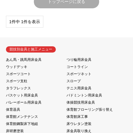
トップページに戻る
1件中 1件を表示
競技別金具と施工メニュー
あん馬・跳馬用床金具
つり輪用床金具
ウッドデッキ
コートライン
スポーツコート
スポーツネット
スポーツ支柱
スロープ
タラフレックス
テニス用床金具
バスケット用床金具
バドミントン用床金具
バレーボール用床金具
体操競技用床金具
体育器具
体育館フローリング張り替え
体育館メンテナンス
体育館床工事
体育館鋼製床下地組
床ウレタン塗装
床研磨塗装
床金具取り換え