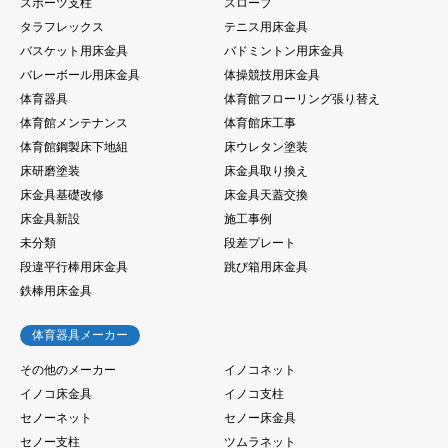
スポーツ支柱
スロープ
タラフレックス
テニス用床金具
バスケット用床金具
バドミントン用床金具
バレーボール用床金具
体操競技用床金具
体育器具
体育館フローリング張り替え
体育館メンテナンス
体育館床工事
体育館鋼製床下地組
床ウレタン塗装
床研磨塗装
床金具取り換え
床金具基礎改修
床金具天蓋交換
床金具新設
施工事例
未分類
段差プレート
段違平行棒用床金具
跳び箱用床金具
鉄棒用床金具
体育器具メーカー
その他のメーカー
イノコネット
イノコ床金具
イノコ支柱
セノーネット
セノー床金具
セノー支柱
ツムラネット