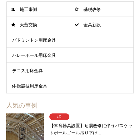
施工事例
基礎改修
天蓋交換
金具新設
バドミントン用床金具
バレーボール用床金具
テニス用床金具
体操競技用床金具
人気の事例
1位
【体育器具設置】耐震改修に伴うバスケッ
トボールゴール吊り下げ...