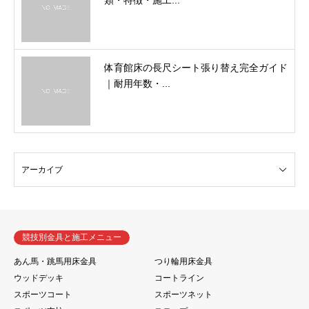
類・特徴・施工...
体育館床の長尺シート張り替え完全ガイド
｜耐用年数・...
競技別金具と施工メニュー
あん馬・跳馬用床金具
つり輪用床金具
ウッドデッキ
コートライン
スポーツコート
スポーツネット