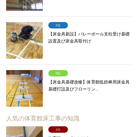
2位
【床金具新設】バレーボール支柱受け基礎
設置及び床金具取付け
3位
【床金具基礎改修】体育館低鉄棒用床金具
基礎打設及びフローリン...
人気の体育館床工事の知識
1位