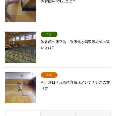
体育館expゴムとは？
2位
体育館の床下地・置床式と鋼製床組式の違
いとは⁉
3位
今、注目される体育館床メンテナンスの在
り方