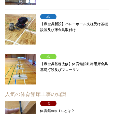
2位
【床金具新設】バレーボール支柱受け基礎
設置及び床金具取付け
3位
【床金具基礎改修】体育館低鉄棒用床金具
基礎打設及びフローリン...
人気の体育館床工事の知識
1位
体育館expゴムとは？