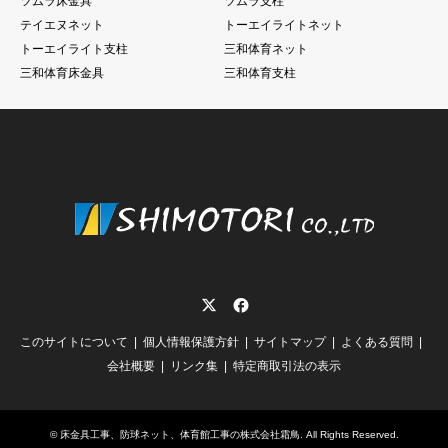
ツムラ床金具
ツムラ支柱
テイエヌネット
トーエイライトネット
トーエイライト支柱
三和体育ネット
三和体育床金具
三和体育支柱
Twitter
Facebook
このサイトについて
個人情報保護方針
サイトマップ
よくある質問
会社概要
リンク集
特定商取引法の表示
©
床金具工事、防球ネット、体育館工事の株式会社霜鳥
. All Rights Reserved.