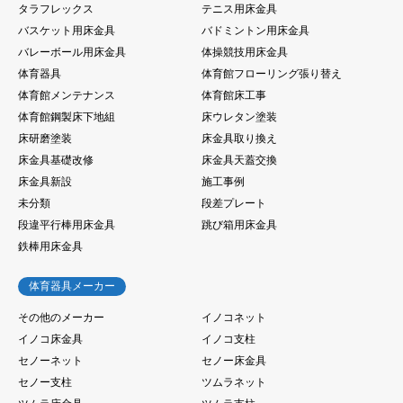
タラフレックス
テニス用床金具
バスケット用床金具
バドミントン用床金具
バレーボール用床金具
体操競技用床金具
体育器具
体育館フローリング張り替え
体育館メンテナンス
体育館床工事
体育館鋼製床下地組
床ウレタン塗装
床研磨塗装
床金具取り換え
床金具基礎改修
床金具天蓋交換
床金具新設
施工事例
未分類
段差プレート
段違平行棒用床金具
跳び箱用床金具
鉄棒用床金具
体育器具メーカー
その他のメーカー
イノコネット
イノコ床金具
イノコ支柱
セノーネット
セノー床金具
セノー支柱
ツムラネット