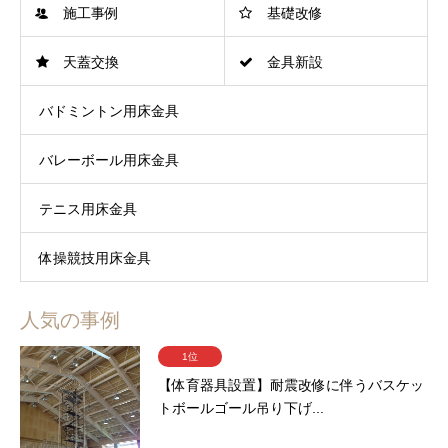
施工事例
基礎改修
天蓋交換
金具新設
バドミントン用床金具
バレーボール用床金具
テニス用床金具
体操競技用床金具
人気の事例
1位
【体育器具設置】耐震改修に伴うバスケッ
トボールゴール吊り下げ...