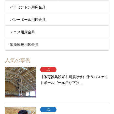
バドミントン用床金具
バレーボール用床金具
テニス用床金具
体操競技用床金具
人気の事例
1位
【体育器具設置】耐震改修に伴うバスケッ
トボールゴール吊り下げ...
2位