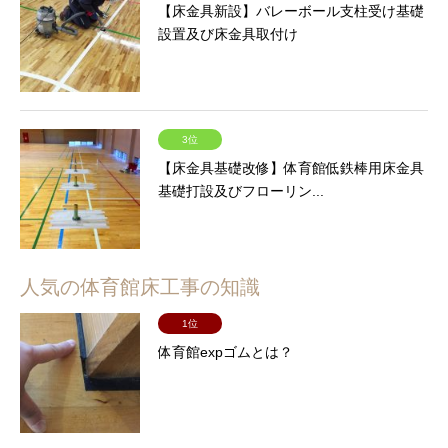
【床金具新設】バレーボール支柱受け基礎
設置及び床金具取付け
3位
【床金具基礎改修】体育館低鉄棒用床金具
基礎打設及びフローリン...
人気の体育館床工事の知識
1位
体育館expゴムとは？