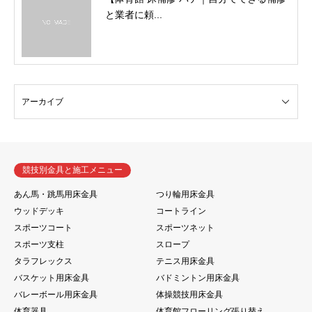
と業者に頼...
競技別金具と施工メニュー
あん馬・跳馬用床金具
つり輪用床金具
ウッドデッキ
コートライン
スポーツコート
スポーツネット
スポーツ支柱
スロープ
タラフレックス
テニス用床金具
バスケット用床金具
バドミントン用床金具
バレーボール用床金具
体操競技用床金具
体育器具
体育館フローリング張り替え