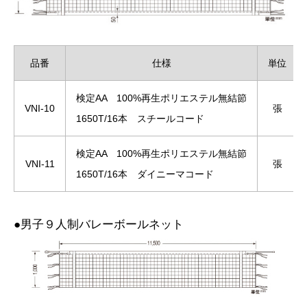
品番
仕様
単位
検定AA 100%再生ポリエステル無結節
VNI-10
張
1650T/16本 スチールコード
検定AA 100%再生ポリエステル無結節
VNI-11
張
1650T/16本 ダイニーマコード
●男子９人制バレーボールネット