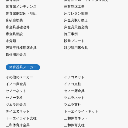
体育館メンテナンス
体育館床工事
体育館鋼製床下地組
床ウレタン塗装
床研磨塗装
床金具取り換え
床金具基礎改修
床金具天蓋交換
床金具新設
施工事例
未分類
段差プレート
段違平行棒用床金具
跳び箱用床金具
鉄棒用床金具
体育器具メーカー
その他のメーカー
イノコネット
イノコ床金具
イノコ支柱
セノーネット
セノー床金具
セノー支柱
ツムラネット
ツムラ床金具
ツムラ支柱
テイエヌネット
トーエイライトネット
トーエイライト支柱
三和体育ネット
三和体育床金具
三和体育支柱