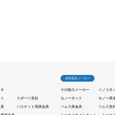
体育器具メーカー
ッキ
その他のメーカー
イノコネ
ット
スポーツ支柱
セノーネット
セノー床
金具
バスケット用床金具
ツムラ床金具
ツムラ支