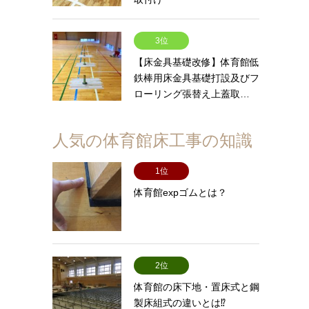
3位
【床金具基礎改修】体育館低
鉄棒用床金具基礎打設及びフ
ローリング張替え上蓋取…
人気の体育館床工事の知識
1位
体育館expゴムとは？
2位
体育館の床下地・置床式と鋼
製床組式の違いとは⁉