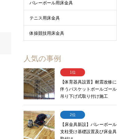
バレーボール用床金具
テニス用床金具
体操競技用床金具
人気の事例
1位
【体育器具設置】耐震改修に
伴うバスケットボールゴール
吊り下げ式取り付け施工
2位
【床金具新設】バレーボール
支柱受け基礎設置及び床金具
取付け