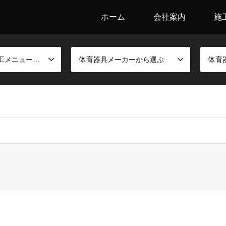
ホーム
会社案内
施
競技別金具と施工メニューから選ぶ
体育器具メーカーから選ぶ
体育