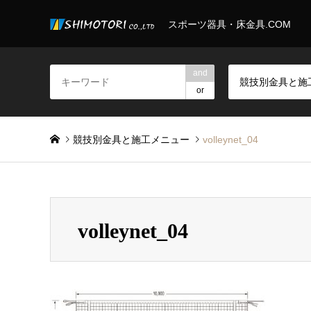
スポーツ器具・床金具.COM
and
or
競技別金具と施工メニュー
volleynet_04
volleynet_04