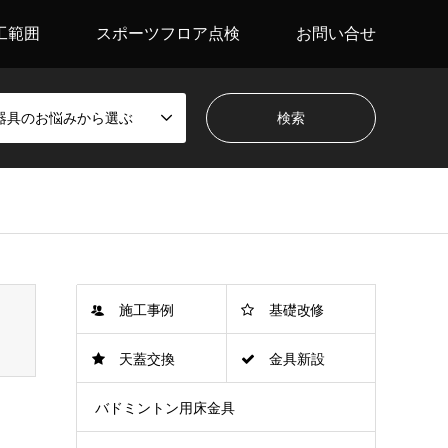
工範囲
スポーツフロア点検
お問い合せ
器具のお悩みから選ぶ
施工事例
基礎改修
天蓋交換
金具新設
バドミントン用床金具