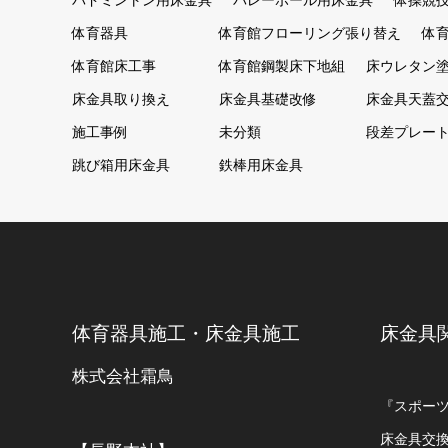
バドミントン用床金具
バレーボール用床金具
体操競
体育器具
体育館フローリング張り替え
体
体育館床工事
体育館鋼製床下地組
床ウレタン
床金具取り換え
床金具基礎改修
床金具天蓋
施工事例
未分類
段差プレー
跳び箱用床金具
鉄棒用床金具
体育器具施工・床金具施工
床金具
株式会社霜鳥
『スポー
床金具交換