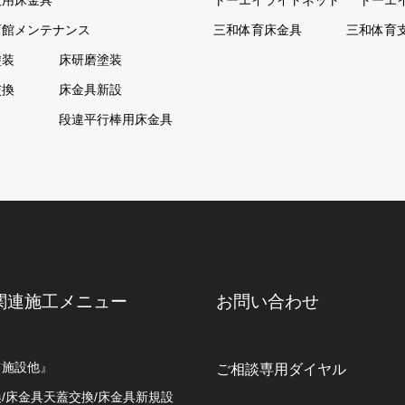
技用床金具
トーエイライトネット
トーエ
育館メンテナンス
三和体育床金具
三和体育
塗装
床研磨塗装
交換
床金具新設
ト
段違平行棒用床金具
関連施工メニュー
お問い合わせ
ツ施設他』
ご相談専用ダイヤル
/床金具天蓋交換/床金具新規設