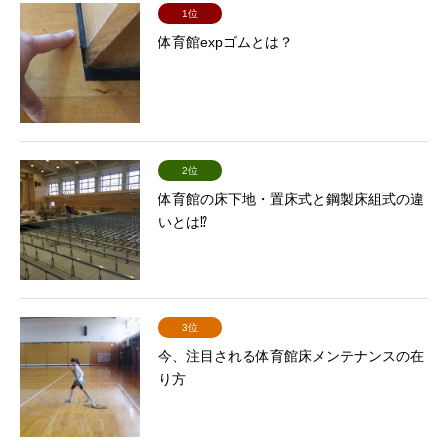
1位
体育館expゴムとは？
2位
体育館の床下地・置床式と鋼製床組式の違
いとは⁉
3位
今、注目される体育館床メンテナンスの在
り方