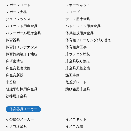
スポーツコート
スポーツネット
スポーツ支柱
スロープ
タラフレックス
テニス用床金具
バスケット用床金具
バドミントン用床金具
バレーボール用床金具
体操競技用床金具
体育器具
体育館フローリング張り替え
体育館メンテナンス
体育館床工事
体育館鋼製床下地組
床ウレタン塗装
床研磨塗装
床金具取り換え
床金具基礎改修
床金具天蓋交換
床金具新設
施工事例
未分類
段差プレート
段違平行棒用床金具
跳び箱用床金具
鉄棒用床金具
体育器具メーカー
その他のメーカー
イノコネット
イノコ床金具
イノコ支柱