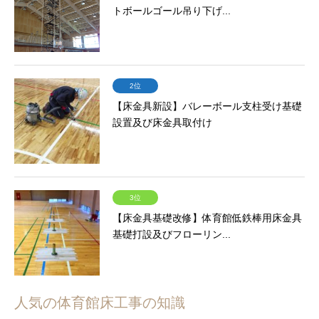
トボールゴール吊り下げ...
2位
【床金具新設】バレーボール支柱受け基礎
設置及び床金具取付け
3位
【床金具基礎改修】体育館低鉄棒用床金具
基礎打設及びフローリン...
人気の体育館床工事の知識