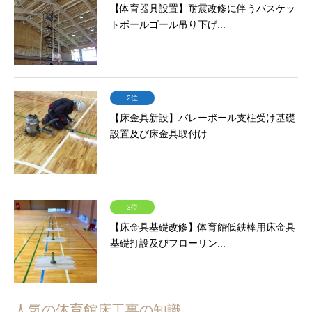
【体育器具設置】耐震改修に伴うバスケッ
トボールゴール吊り下げ...
2位
【床金具新設】バレーボール支柱受け基礎
設置及び床金具取付け
3位
【床金具基礎改修】体育館低鉄棒用床金具
基礎打設及びフローリン...
人気の体育館床工事の知識