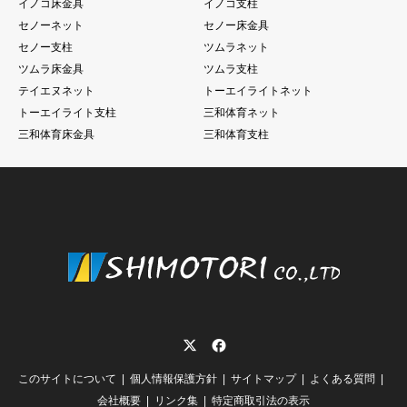
イノコ床金具
イノコ支柱
セノーネット
セノー床金具
セノー支柱
ツムラネット
ツムラ床金具
ツムラ支柱
テイエヌネット
トーエイライトネット
トーエイライト支柱
三和体育ネット
三和体育床金具
三和体育支柱
Twitter
Facebook
このサイトについて
個人情報保護方針
サイトマップ
よくある質問
会社概要
リンク集
特定商取引法の表示