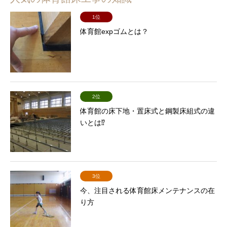
1位
体育館expゴムとは？
2位
体育館の床下地・置床式と鋼製床組式の違
いとは⁉
3位
今、注目される体育館床メンテナンスの在
り方