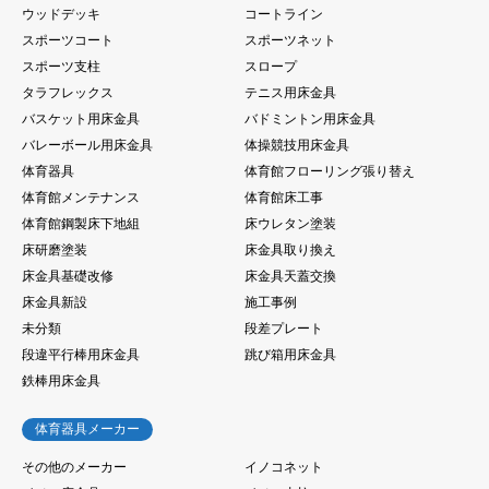
ウッドデッキ
コートライン
スポーツコート
スポーツネット
スポーツ支柱
スロープ
タラフレックス
テニス用床金具
バスケット用床金具
バドミントン用床金具
バレーボール用床金具
体操競技用床金具
体育器具
体育館フローリング張り替え
体育館メンテナンス
体育館床工事
体育館鋼製床下地組
床ウレタン塗装
床研磨塗装
床金具取り換え
床金具基礎改修
床金具天蓋交換
床金具新設
施工事例
未分類
段差プレート
段違平行棒用床金具
跳び箱用床金具
鉄棒用床金具
体育器具メーカー
その他のメーカー
イノコネット