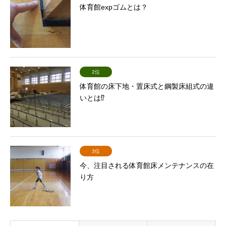
体育館expゴムとは？
2位
体育館の床下地・置床式と鋼製床組式の違
いとは⁉
3位
今、注目される体育館床メンテナンスの在
り方