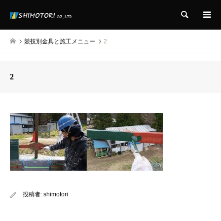
検索
競技別金具と施工メニュー
2
2
投稿者:
shimotori