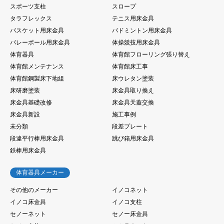
スポーツ支柱
スロープ
タラフレックス
テニス用床金具
バスケット用床金具
バドミントン用床金具
バレーボール用床金具
体操競技用床金具
体育器具
体育館フローリング張り替え
体育館メンテナンス
体育館床工事
体育館鋼製床下地組
床ウレタン塗装
床研磨塗装
床金具取り換え
床金具基礎改修
床金具天蓋交換
床金具新設
施工事例
未分類
段差プレート
段違平行棒用床金具
跳び箱用床金具
鉄棒用床金具
体育器具メーカー
その他のメーカー
イノコネット
イノコ床金具
イノコ支柱
セノーネット
セノー床金具