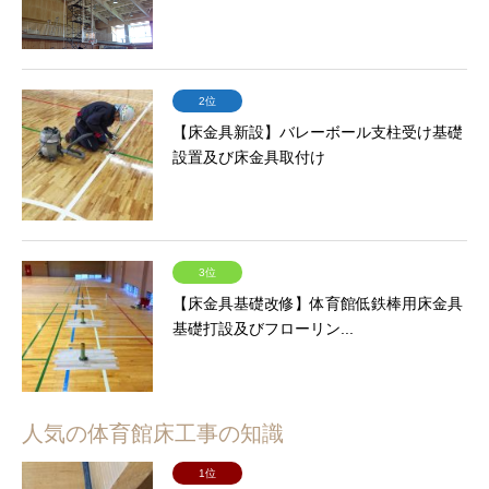
2位
【床金具新設】バレーボール支柱受け基礎
設置及び床金具取付け
3位
【床金具基礎改修】体育館低鉄棒用床金具
基礎打設及びフローリン...
人気の体育館床工事の知識
1位