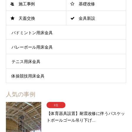
施工事例
基礎改修
天蓋交換
金具新設
バドミントン用床金具
バレーボール用床金具
テニス用床金具
体操競技用床金具
人気の事例
1位
【体育器具設置】耐震改修に伴うバスケッ
トボールゴール吊り下げ...