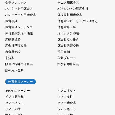
タラフレックス
テニス用床金具
バスケット用床金具
バドミントン用床金具
バレーボール用床金具
体操競技用床金具
体育器具
体育館フローリング張り替え
体育館メンテナンス
体育館床工事
体育館鋼製床下地組
床ウレタン塗装
床研磨塗装
床金具取り換え
床金具基礎改修
床金具天蓋交換
床金具新設
施工事例
未分類
段差プレート
段違平行棒用床金具
跳び箱用床金具
鉄棒用床金具
体育器具メーカー
その他のメーカー
イノコネット
イノコ床金具
イノコ支柱
セノーネット
セノー床金具
セノー支柱
ツムラネット