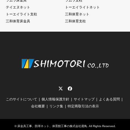
ツムラ床金具
ツムラ支柱
テイエヌネット
トーエイライトネット
トーエイライト支柱
三和体育ネット
三和体育床金具
三和体育支柱
Twitter
Facebook
このサイトについて
個人情報保護方針
サイトマップ
よくある質問
会社概要
リンク集
特定商取引法の表示
©
床金具工事、防球ネット、体育館工事の株式会社霜鳥
. All Rights Reserved.