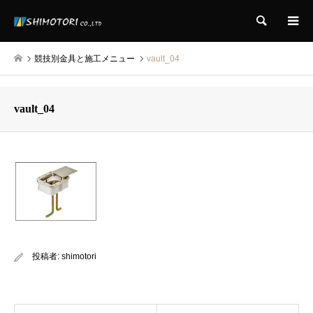
検索
競技別金具と施工メニュー
vault_04
vault_04
投稿者:
shimotori