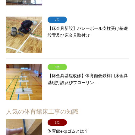
2位
【床金具新設】バレーボール支柱受け基礎
設置及び床金具取付け
3位
【床金具基礎改修】体育館低鉄棒用床金具
基礎打設及びフローリン...
人気の体育館床工事の知識
1位
体育館expゴムとは？