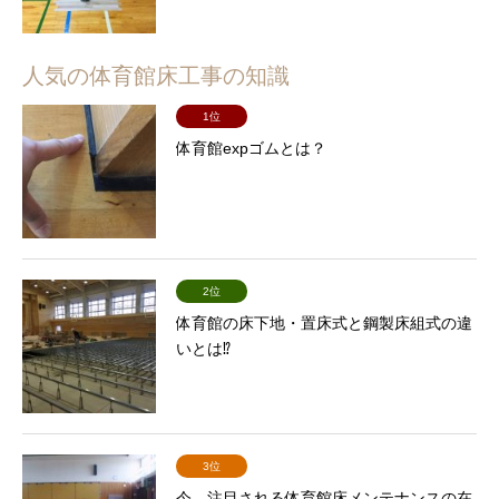
人気の体育館床工事の知識
1位
体育館expゴムとは？
2位
体育館の床下地・置床式と鋼製床組式の違
いとは⁉
3位
今、注目される体育館床メンテナンスの在