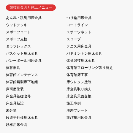
競技別金具と施工メニュー
あん馬・跳馬用床金具
つり輪用床金具
ウッドデッキ
コートライン
スポーツコート
スポーツネット
スポーツ支柱
スロープ
タラフレックス
テニス用床金具
バスケット用床金具
バドミントン用床金具
バレーボール用床金具
体操競技用床金具
体育器具
体育館フローリング張り替え
体育館メンテナンス
体育館床工事
体育館鋼製床下地組
床ウレタン塗装
床研磨塗装
床金具取り換え
床金具基礎改修
床金具天蓋交換
床金具新設
施工事例
未分類
段差プレート
段違平行棒用床金具
跳び箱用床金具
鉄棒用床金具