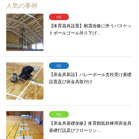
人気の事例
1位
【体育器具設置】耐震改修に伴うバスケッ
トボールゴール吊り下げ...
2位
【床金具新設】バレーボール支柱受け基礎
設置及び床金具取付け
3位
【床金具基礎改修】体育館低鉄棒用床金具
基礎打設及びフローリン...