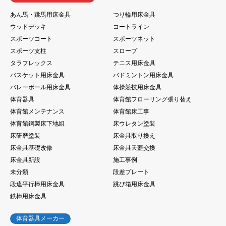
あん馬・跳馬用床金具
つり輪用床金具
ウッドデッキ
コートライン
スポーツコート
スポーツネット
スポーツ支柱
スロープ
タラフレックス
テニス用床金具
バスケット用床金具
バドミントン用床金具
バレーボール用床金具
体操競技用床金具
体育器具
体育館フローリング張り替え
体育館メンテナンス
体育館床工事
体育館鋼製床下地組
床ウレタン塗装
床研磨塗装
床金具取り換え
床金具基礎改修
床金具天蓋交換
床金具新設
施工事例
未分類
段差プレート
段違平行棒用床金具
跳び箱用床金具
鉄棒用床金具
体育器具メーカー