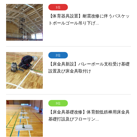
1位
【体育器具設置】耐震改修に伴うバスケッ
トボールゴール吊り下げ...
2位
【床金具新設】バレーボール支柱受け基礎
設置及び床金具取付け
3位
【床金具基礎改修】体育館低鉄棒用床金具
基礎打設及びフローリン...