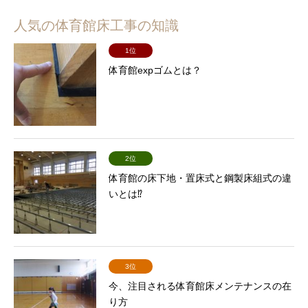
人気の体育館床工事の知識
1位
体育館expゴムとは？
2位
体育館の床下地・置床式と鋼製床組式の違
いとは⁉
3位
今、注目される体育館床メンテナンスの在
り方