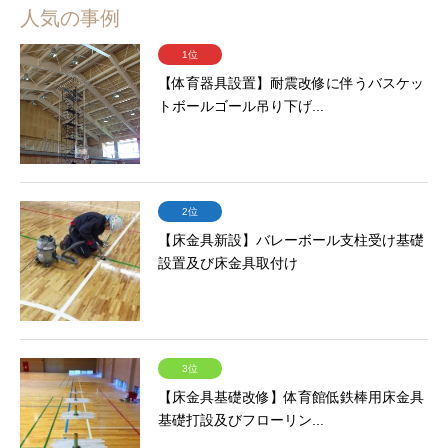
人気の事例
1位
【体育器具設置】耐震改修に伴うバスケッ
トボールゴール吊り下げ...
2位
【床金具新設】バレーボール支柱受け基礎
設置及び床金具取付け
3位
【床金具基礎改修】体育館低鉄棒用床金具
基礎打設及びフローリン...