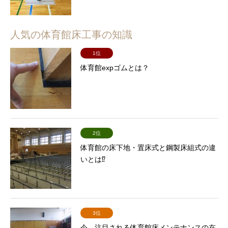
人気の体育館床工事の知識
1位
体育館expゴムとは？
2位
体育館の床下地・置床式と鋼製床組式の違
いとは⁉
3位
今、注目される体育館床メンテナンスの在