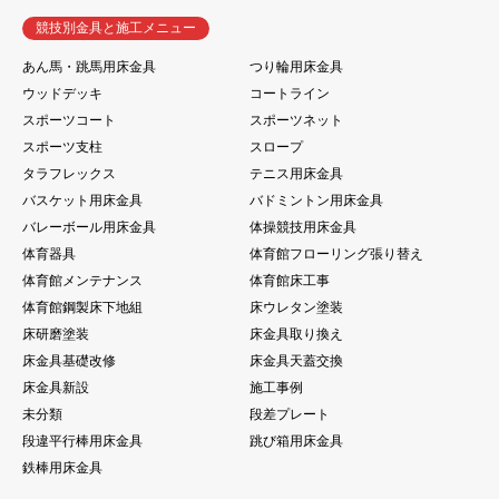
競技別金具と施工メニュー
あん馬・跳馬用床金具
つり輪用床金具
ウッドデッキ
コートライン
スポーツコート
スポーツネット
スポーツ支柱
スロープ
タラフレックス
テニス用床金具
バスケット用床金具
バドミントン用床金具
バレーボール用床金具
体操競技用床金具
体育器具
体育館フローリング張り替え
体育館メンテナンス
体育館床工事
体育館鋼製床下地組
床ウレタン塗装
床研磨塗装
床金具取り換え
床金具基礎改修
床金具天蓋交換
床金具新設
施工事例
未分類
段差プレート
段違平行棒用床金具
跳び箱用床金具
鉄棒用床金具