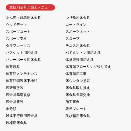
競技別金具と施工メニュー
あん馬・跳馬用床金具
つり輪用床金具
ウッドデッキ
コートライン
スポーツコート
スポーツネット
スポーツ支柱
スロープ
タラフレックス
テニス用床金具
バスケット用床金具
バドミントン用床金具
バレーボール用床金具
体操競技用床金具
体育器具
体育館フローリング張り替え
体育館メンテナンス
体育館床工事
体育館鋼製床下地組
床ウレタン塗装
床研磨塗装
床金具取り換え
床金具基礎改修
床金具天蓋交換
床金具新設
施工事例
未分類
段差プレート
段違平行棒用床金具
跳び箱用床金具
鉄棒用床金具