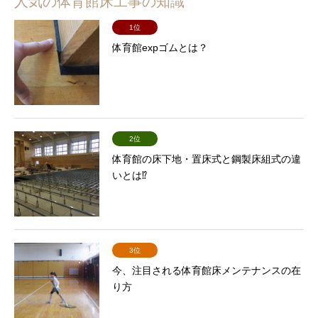
人気の体育館床工事の知識
1位
体育館expゴムとは？
2位
体育館の床下地・置床式と鋼製床組式の違
いとは⁉
3位
今、注目される体育館床メンテナンスの在
り方