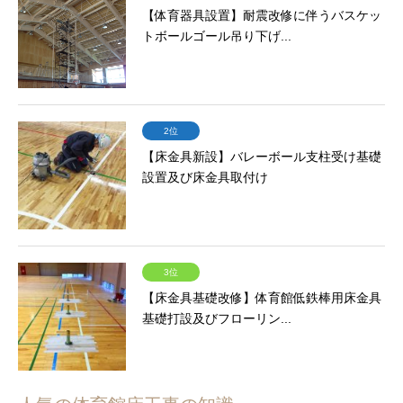
【体育器具設置】耐震改修に伴うバスケッ
トボールゴール吊り下げ...
2位
【床金具新設】バレーボール支柱受け基礎
設置及び床金具取付け
3位
【床金具基礎改修】体育館低鉄棒用床金具
基礎打設及びフローリン...