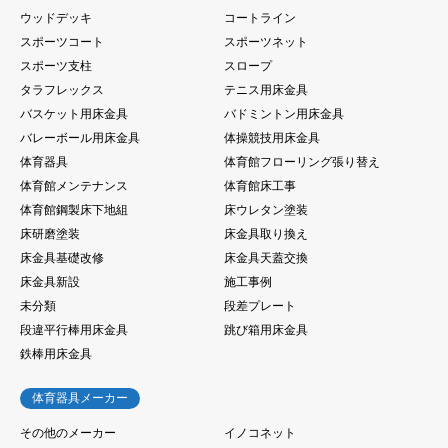
ウッドデッキ
コートライン
スポーツコート
スポーツネット
スポーツ支柱
スロープ
タラフレックス
テニス用床金具
バスケット用床金具
バドミントン用床金具
バレーボール用床金具
体操競技用床金具
体育器具
体育館フローリング張り替え
体育館メンテナンス
体育館床工事
体育館鋼製床下地組
床ウレタン塗装
床研磨塗装
床金具取り換え
床金具基礎改修
床金具天蓋交換
床金具新設
施工事例
未分類
段差プレート
段違平行棒用床金具
跳び箱用床金具
鉄棒用床金具
体育器具メーカー
その他のメーカー
イノコネット