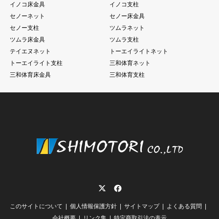
イノコ床金具
イノコ支柱
セノーネット
セノー床金具
セノー支柱
ツムラネット
ツムラ床金具
ツムラ支柱
テイエヌネット
トーエイライトネット
トーエイライト支柱
三和体育ネット
三和体育床金具
三和体育支柱
Twitter
Facebook
このサイトについて
個人情報保護方針
サイトマップ
よくある質問
会社概要
リンク集
特定商取引法の表示