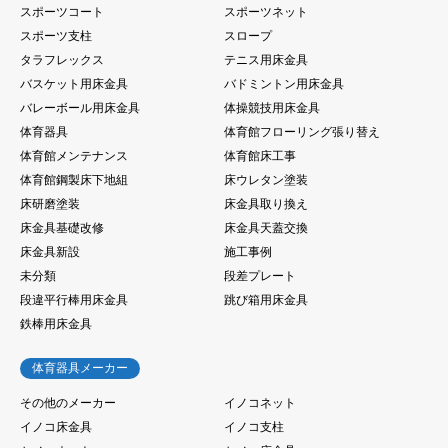
スポーツコート
スポーツネット
スポーツ支柱
スロープ
タラフレックス
テニス用床金具
バスケット用床金具
バドミントン用床金具
バレーボール用床金具
体操競技用床金具
体育器具
体育館フローリング張り替え
体育館メンテナンス
体育館床工事
体育館鋼製床下地組
床ウレタン塗装
床研磨塗装
床金具取り換え
床金具基礎改修
床金具天蓋交換
床金具新設
施工事例
未分類
段差プレート
段違平行棒用床金具
跳び箱用床金具
鉄棒用床金具
体育器具メーカー
その他のメーカー
イノコネット
イノコ床金具
イノコ支柱