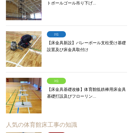
トボールゴール吊り下げ...
2位
【床金具新設】バレーボール支柱受け基礎
設置及び床金具取付け
3位
【床金具基礎改修】体育館低鉄棒用床金具
基礎打設及びフローリン...
人気の体育館床工事の知識