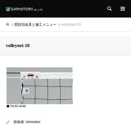
検索
競技別金具と施工メニュー
volleynet-10
volleynet-10
投稿者:
shimotori