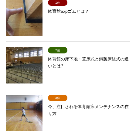
1位
体育館expゴムとは？
2位
体育館の床下地・置床式と鋼製床組式の違
いとは⁉
3位
今、注目される体育館床メンテナンスの在
り方