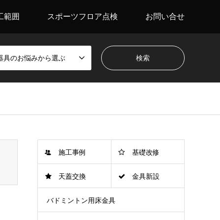
工範囲
スポーツフロア点検
お問い合せ
器具のお悩みから選ぶ
施工事例
基礎改修
天蓋交換
金具新設
バドミントン用床金具