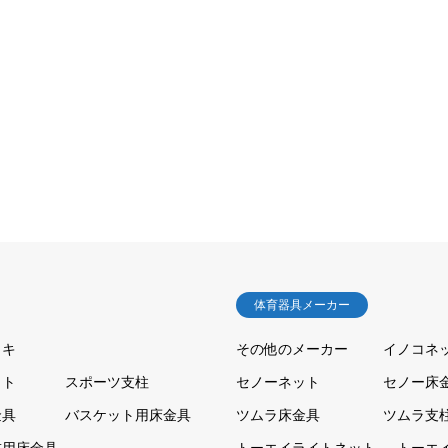
体育器具メーカー
ッキ
その他のメーカー
イノコネ
ット
スポーツ支柱
セノーネット
セノー床
金具
バスケット用床金具
ツムラ床金具
ツムラ支