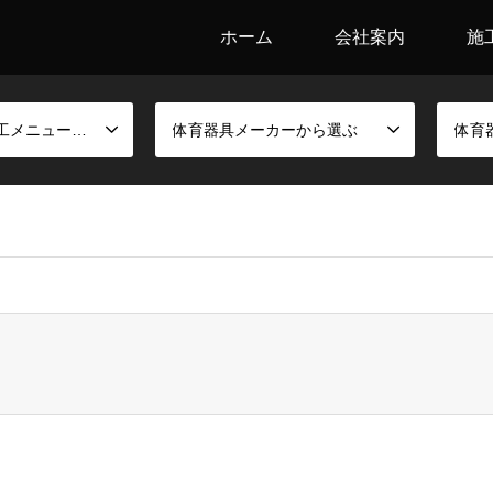
ホーム
会社案内
施
競技別金具と施工メニューから選ぶ
体育器具メーカーから選ぶ
体育