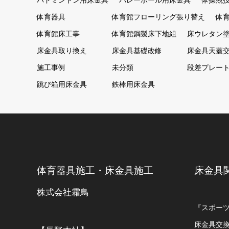
バドミントン用床金具
バレーボール用床金具
体操競
体育器具
体育館フローリング張り替え
体
体育館床工事
体育館鋼製床下地組
床ウレタン
床金具取り換え
床金具基礎改修
床金具天蓋
施工事例
未分類
段差プレー
跳び箱用床金具
鉄棒用床金具
体育器具施工・床金具施工
床金具
株式会社霜鳥
『スポー
床金具交換