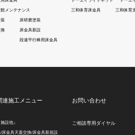
技用床金具
トーエイライトネット
トーエ
育館メンテナンス
三和体育床金具
三和体育
塗装
床研磨塗装
交換
床金具新設
ト
段違平行棒用床金具
関連施工メニュー
お問い合わせ
ツ施設他』
ご相談専用ダイヤル
/床金具天蓋交換/床金具新規設