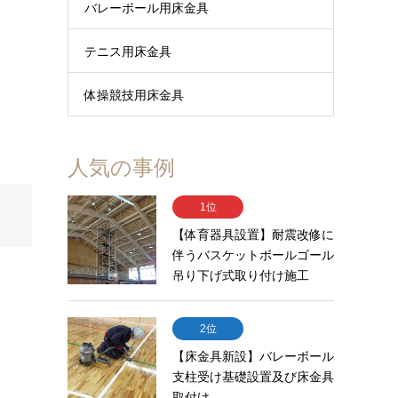
バレーボール用床金具
テニス用床金具
体操競技用床金具
人気の事例
1位
【体育器具設置】耐震改修に
伴うバスケットボールゴール
吊り下げ式取り付け施工
2位
【床金具新設】バレーボール
支柱受け基礎設置及び床金具
取付け