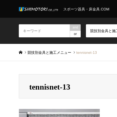
スポーツ器具・床金具.COM
and
or
競技別金具と施工メニュー
tennisnet-13
tennisnet-13