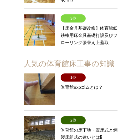
3位
【床金具基礎改修】体育館低
鉄棒用床金具基礎打設及びフ
ローリング張替え上蓋取…
人気の体育館床工事の知識
1位
体育館expゴムとは？
2位
体育館の床下地・置床式と鋼
製床組式の違いとは⁉