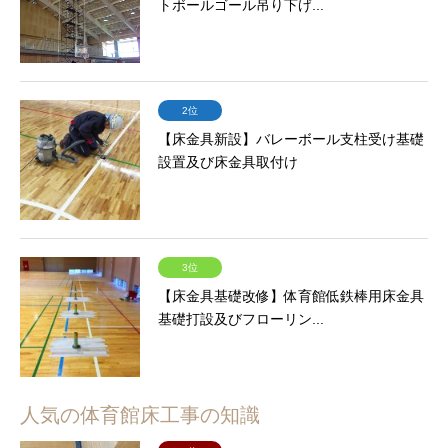
トボールゴール吊り下げ...
2位
【床金具新設】バレーボール支柱受け基礎
設置及び床金具取付け
3位
【床金具基礎改修】体育館低鉄棒用床金具
基礎打設及びフローリン...
人気の体育館床工事の知識