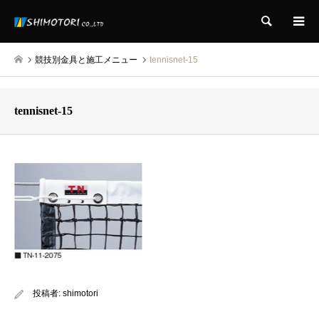
検索
競技別金具と施工メニュー
tennisnet-15
tennisnet-15
投稿者:
shimotori