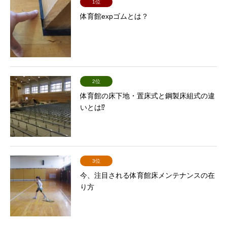
1位
体育館expゴムとは？
2位
体育館の床下地・置床式と鋼製床組式の違
いとは⁉
3位
今、注目される体育館床メンテナンスの在
り方