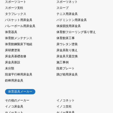
スポーツコート
スポーツネット
スポーツ支柱
スロープ
タラフレックス
テニス用床金具
バスケット用床金具
バドミントン用床金具
バレーボール用床金具
体操競技用床金具
体育器具
体育館フローリング張り替え
体育館メンテナンス
体育館床工事
体育館鋼製床下地組
床ウレタン塗装
床研磨塗装
床金具取り換え
床金具基礎改修
床金具天蓋交換
床金具新設
施工事例
未分類
段差プレート
段違平行棒用床金具
跳び箱用床金具
鉄棒用床金具
体育器具メーカー
その他のメーカー
イノコネット
イノコ床金具
イノコ支柱
セノーネット
セノー床金具