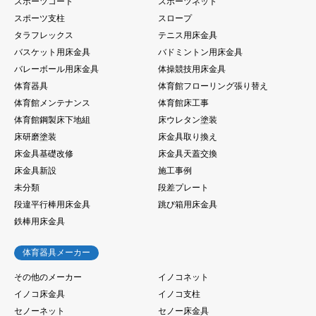
スポーツコート
スポーツネット
スポーツ支柱
スロープ
タラフレックス
テニス用床金具
バスケット用床金具
バドミントン用床金具
バレーボール用床金具
体操競技用床金具
体育器具
体育館フローリング張り替え
体育館メンテナンス
体育館床工事
体育館鋼製床下地組
床ウレタン塗装
床研磨塗装
床金具取り換え
床金具基礎改修
床金具天蓋交換
床金具新設
施工事例
未分類
段差プレート
段違平行棒用床金具
跳び箱用床金具
鉄棒用床金具
体育器具メーカー
その他のメーカー
イノコネット
イノコ床金具
イノコ支柱
セノーネット
セノー床金具