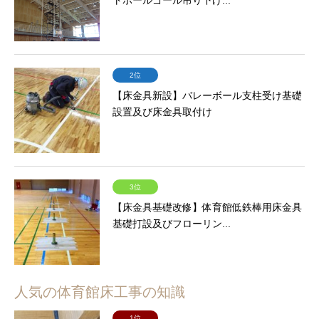
トボールゴール吊り下げ...
2位
【床金具新設】バレーボール支柱受け基礎
設置及び床金具取付け
3位
【床金具基礎改修】体育館低鉄棒用床金具
基礎打設及びフローリン...
人気の体育館床工事の知識
1位