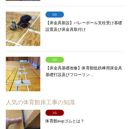
2位
【床金具新設】バレーボール支柱受け基礎
設置及び床金具取付け
3位
【床金具基礎改修】体育館低鉄棒用床金具
基礎打設及びフローリン...
人気の体育館床工事の知識
1位
体育館expゴムとは？