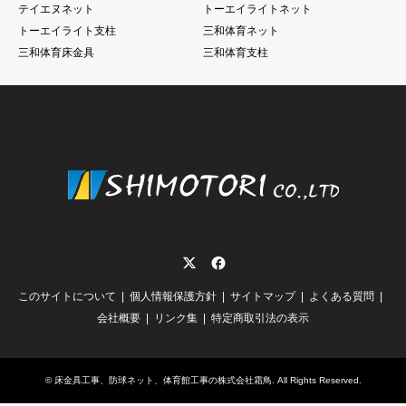
テイエヌネット
トーエイライトネット
トーエイライト支柱
三和体育ネット
三和体育床金具
三和体育支柱
Twitter
Facebook
このサイトについて
個人情報保護方針
サイトマップ
よくある質問
会社概要
リンク集
特定商取引法の表示
©
床金具工事、防球ネット、体育館工事の株式会社霜鳥
. All Rights Reserved.