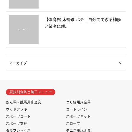
【体育館 床補修 パテ｜自分でできる補修
と業者に頼...
競技別金具と施工メニュー
あん馬・跳馬用床金具
つり輪用床金具
ウッドデッキ
コートライン
スポーツコート
スポーツネット
スポーツ支柱
スロープ
タラフレックス
テニス用床金具