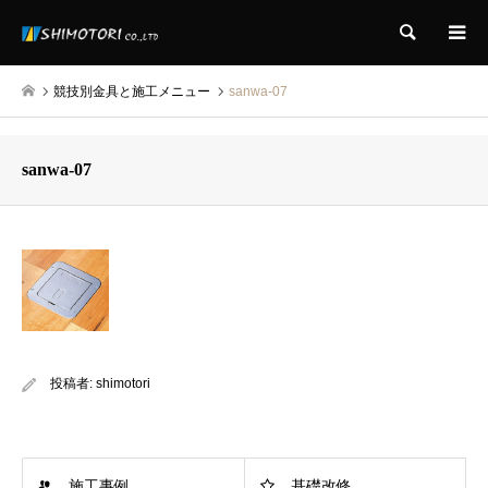
検索
競技別金具と施工メニュー
sanwa-07
sanwa-07
投稿者:
shimotori
施工事例
基礎改修