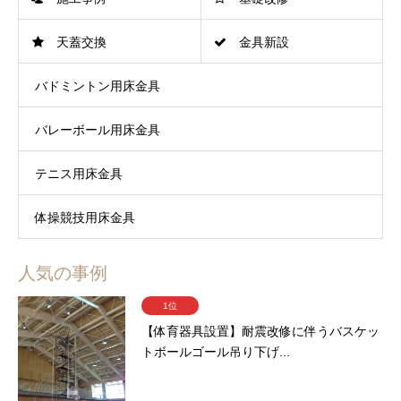
天蓋交換
金具新設
バドミントン用床金具
バレーボール用床金具
テニス用床金具
体操競技用床金具
人気の事例
1位
【体育器具設置】耐震改修に伴うバスケッ
トボールゴール吊り下げ...