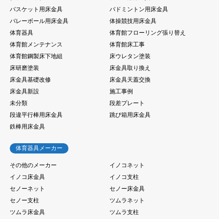
バスケット用床金具
バドミントン用床金具
バレーボール用床金具
体操競技用床金具
体育器具
体育館フローリング張り替え
体育館メンテナンス
体育館床工事
体育館鋼製床下地組
床ウレタン塗装
床研磨塗装
床金具取り換え
床金具基礎改修
床金具天蓋交換
床金具新設
施工事例
未分類
段差プレート
段違平行棒用床金具
跳び箱用床金具
鉄棒用床金具
体育器具メーカー
その他のメーカー
イノコネット
イノコ床金具
イノコ支柱
セノーネット
セノー床金具
セノー支柱
ツムラネット
ツムラ床金具
ツムラ支柱