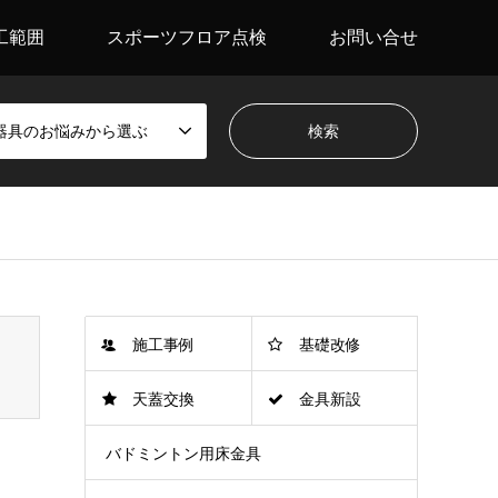
工範囲
スポーツフロア点検
お問い合せ
器具のお悩みから選ぶ
施工事例
基礎改修
天蓋交換
金具新設
バドミントン用床金具