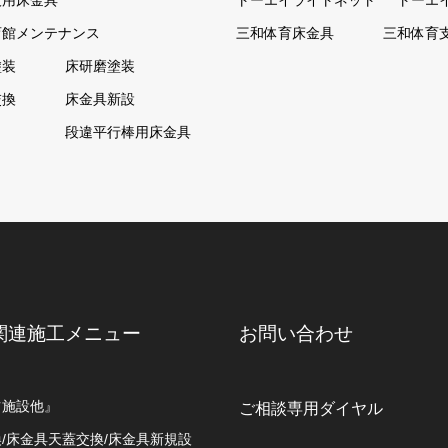
技用床金具
トーエイライトネット
トーエ
育館メンテナンス
三和体育床金具
三和体育
塗装
床研磨塗装
交換
床金具新設
ト
段違平行棒用床金具
関連施工メニュー
お問い合わせ
ツ施設他』
ご相談専用ダイヤル
/床金具天蓋交換/床金具新規設