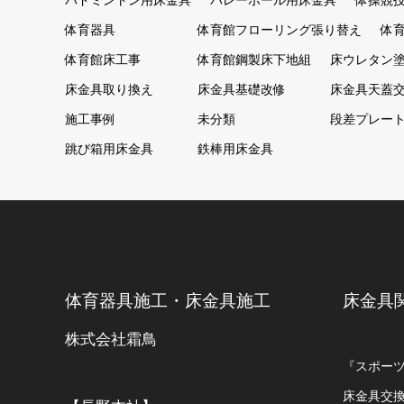
バドミントン用床金具
バレーボール用床金具
体操競
体育器具
体育館フローリング張り替え
体
体育館床工事
体育館鋼製床下地組
床ウレタン
床金具取り換え
床金具基礎改修
床金具天蓋
施工事例
未分類
段差プレー
跳び箱用床金具
鉄棒用床金具
体育器具施工・床金具施工
床金具
株式会社霜鳥
『スポー
床金具交換