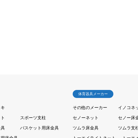
体育器具メーカー
ッキ
その他のメーカー
イノコネ
ット
スポーツ支柱
セノーネット
セノー床
金具
バスケット用床金具
ツムラ床金具
ツムラ支