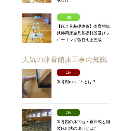
3位
【床金具基礎改修】体育館低
鉄棒用床金具基礎打設及びフ
ローリング張替え上蓋取…
人気の体育館床工事の知識
1位
体育館expゴムとは？
2位
体育館の床下地・置床式と鋼
製床組式の違いとは⁉