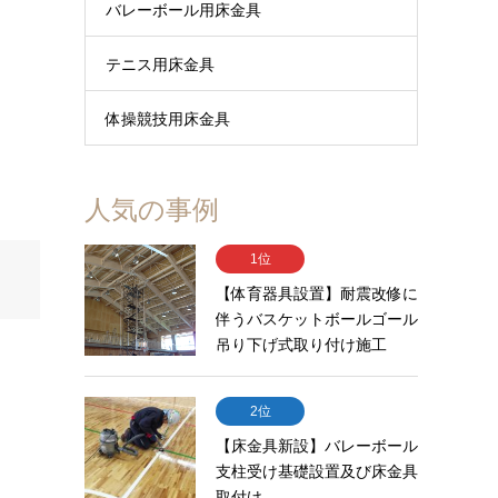
バレーボール用床金具
テニス用床金具
体操競技用床金具
人気の事例
1位
【体育器具設置】耐震改修に
伴うバスケットボールゴール
吊り下げ式取り付け施工
2位
【床金具新設】バレーボール
支柱受け基礎設置及び床金具
取付け