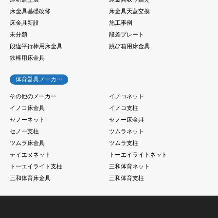
床金具基礎改修
床金具天蓋交換
床金具新設
施工事例
未分類
段差プレート
段違平行棒用床金具
跳び箱用床金具
鉄棒用床金具
体育器具メーカー
その他のメーカー
イノコネット
イノコ床金具
イノコ支柱
セノーネット
セノー床金具
セノー支柱
ツムラネット
ツムラ床金具
ツムラ支柱
テイエヌネット
トーエイライトネット
トーエイライト支柱
三和体育ネット
三和体育床金具
三和体育支柱