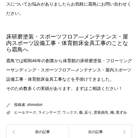
スについてお悩みがありましたらお気軽に霜鳥にお問い合わせく
ださい。
床研磨塗装・スポーツフロア―メンテナンス・屋
内スポーツ設備工事・体育館床金具工事のことな
ら霜鳥へ
霜鳥では昭和46年の創業から体育館の床研磨塗装・フローリング
ーサンディング・スポーツフロア―メンテナンス・屋内スポーツ
設備工事・体育館床金具工事などを手掛けてきました。
そのため数多くの実績があります。まずはご相談ください！
投稿者:
shimotori
ヒールマーク
,
ラインテープ
,
ワックス
,
傷
,
反り
,
塗装損失
,
糊
,
黒ずみ