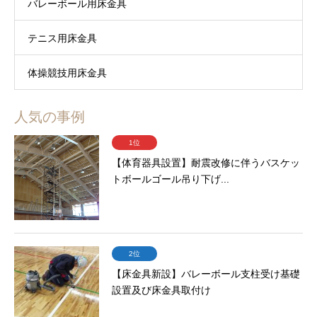
バレーボール用床金具
テニス用床金具
体操競技用床金具
人気の事例
1位
【体育器具設置】耐震改修に伴うバスケッ
トボールゴール吊り下げ...
2位
【床金具新設】バレーボール支柱受け基礎
設置及び床金具取付け