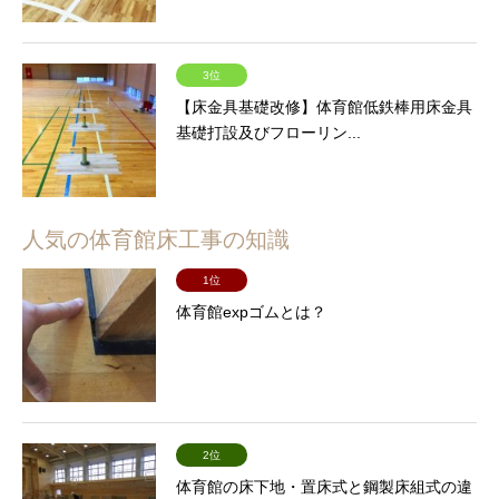
3位
【床金具基礎改修】体育館低鉄棒用床金具
基礎打設及びフローリン...
人気の体育館床工事の知識
1位
体育館expゴムとは？
2位
体育館の床下地・置床式と鋼製床組式の違