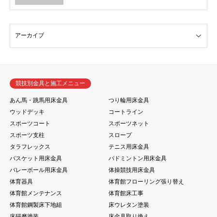
競技別金具と施工メニュー
あん馬・跳馬用床金具
つり輪用床金具
ウッドデッキ
コートライン
スポーツコート
スポーツネット
スポーツ支柱
スロープ
タラフレックス
テニス用床金具
バスケット用床金具
バドミントン用床金具
バレーボール用床金具
体操競技用床金具
体育器具
体育館フローリング張り替え
体育館メンテナンス
体育館床工事
体育館鋼製床下地組
床ウレタン塗装
床研磨塗装
床金具取り換え