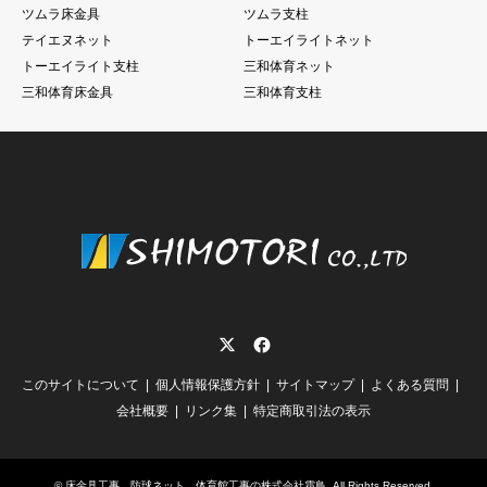
ツムラ床金具
ツムラ支柱
テイエヌネット
トーエイライトネット
トーエイライト支柱
三和体育ネット
三和体育床金具
三和体育支柱
Twitter
Facebook
このサイトについて
個人情報保護方針
サイトマップ
よくある質問
会社概要
リンク集
特定商取引法の表示
©
床金具工事、防球ネット、体育館工事の株式会社霜鳥
. All Rights Reserved.