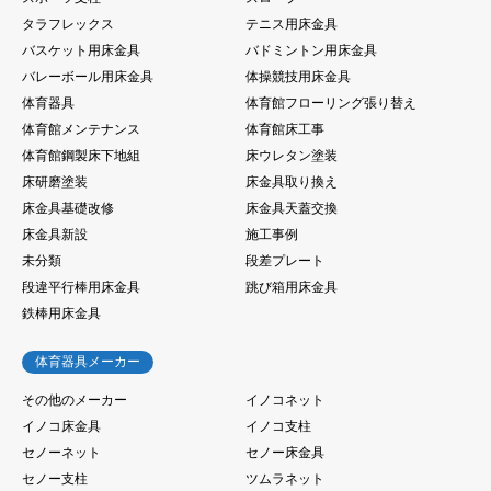
タラフレックス
テニス用床金具
バスケット用床金具
バドミントン用床金具
バレーボール用床金具
体操競技用床金具
体育器具
体育館フローリング張り替え
体育館メンテナンス
体育館床工事
体育館鋼製床下地組
床ウレタン塗装
床研磨塗装
床金具取り換え
床金具基礎改修
床金具天蓋交換
床金具新設
施工事例
未分類
段差プレート
段違平行棒用床金具
跳び箱用床金具
鉄棒用床金具
体育器具メーカー
その他のメーカー
イノコネット
イノコ床金具
イノコ支柱
セノーネット
セノー床金具
セノー支柱
ツムラネット