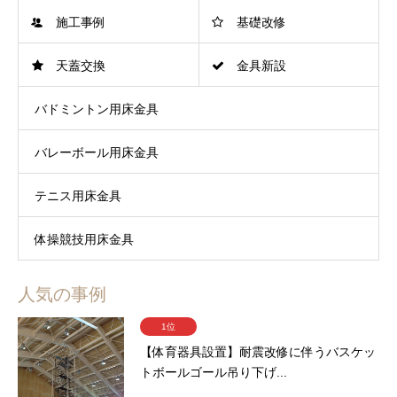
施工事例
基礎改修
天蓋交換
金具新設
バドミントン用床金具
バレーボール用床金具
テニス用床金具
体操競技用床金具
人気の事例
1位
【体育器具設置】耐震改修に伴うバスケッ
トボールゴール吊り下げ...