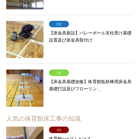
2位
【床金具新設】バレーボール支柱受け基礎
設置及び床金具取付け
3位
【床金具基礎改修】体育館低鉄棒用床金具
基礎打設及びフローリン...
人気の体育館床工事の知識
1位
体育館expゴムとは？