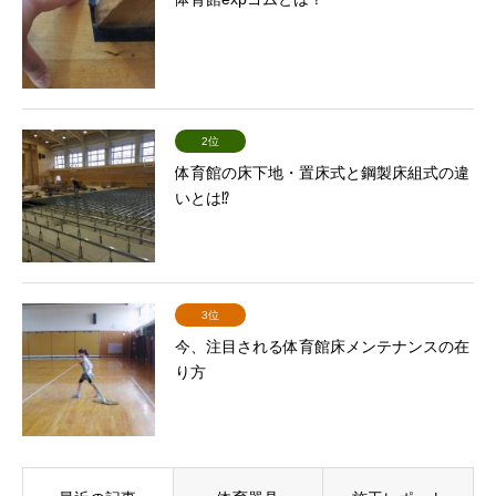
2位
体育館の床下地・置床式と鋼製床組式の違
いとは⁉
3位
今、注目される体育館床メンテナンスの在
り方