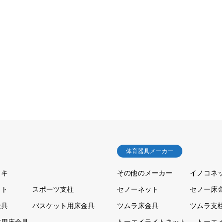
体育器具メーカー
ッキ
その他のメーカー
イノコネ
ット
スポーツ支柱
セノーネット
セノー床
金具
バスケット用床金具
ツムラ床金具
ツムラ支