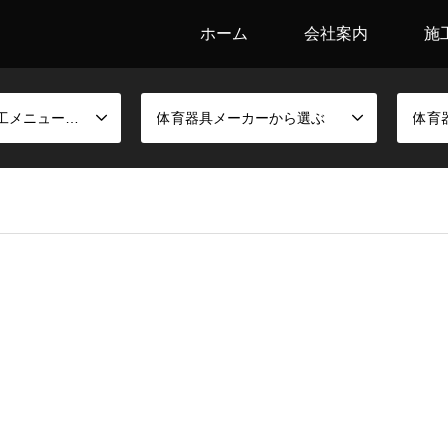
ホーム
会社案内
施
競技別金具と施工メニューから選ぶ
体育器具メーカーから選ぶ
体育