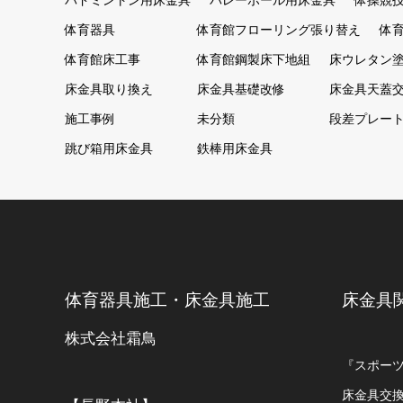
バドミントン用床金具
バレーボール用床金具
体操競
体育器具
体育館フローリング張り替え
体
体育館床工事
体育館鋼製床下地組
床ウレタン
床金具取り換え
床金具基礎改修
床金具天蓋
施工事例
未分類
段差プレー
跳び箱用床金具
鉄棒用床金具
体育器具施工・床金具施工
床金具
株式会社霜鳥
『スポー
床金具交換