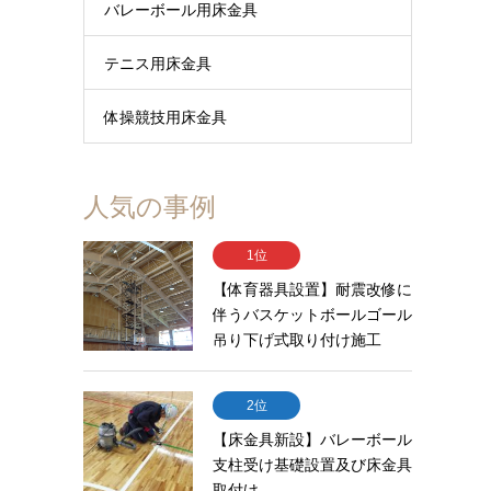
バレーボール用床金具
テニス用床金具
体操競技用床金具
人気の事例
1位
【体育器具設置】耐震改修に
伴うバスケットボールゴール
吊り下げ式取り付け施工
2位
【床金具新設】バレーボール
支柱受け基礎設置及び床金具
取付け