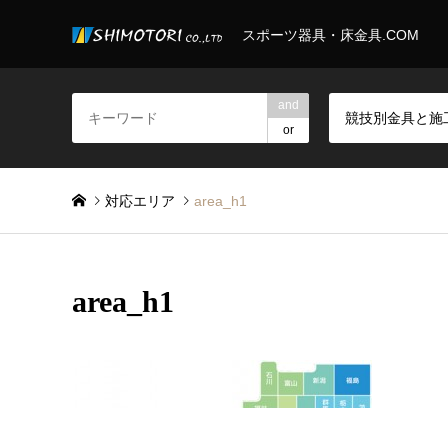
スポーツ器具・床金具.COM
and
or
対応エリア
area_h1
area_h1