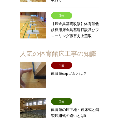
3位
【床金具基礎改修】体育館低
鉄棒用床金具基礎打設及びフ
ローリング張替え上蓋取…
人気の体育館床工事の知識
1位
体育館expゴムとは？
2位
体育館の床下地・置床式と鋼
製床組式の違いとは⁉