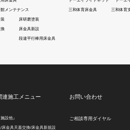
技用床金具
トーエイライトネット
トーエ
育館メンテナンス
三和体育床金具
三和体育
塗装
床研磨塗装
交換
床金具新設
ト
段違平行棒用床金具
関連施工メニュー
お問い合わせ
ツ施設他』
ご相談専用ダイヤル
/床金具天蓋交換/床金具新規設