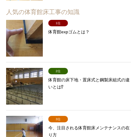
人気の体育館床工事の知識
1位
体育館expゴムとは？
2位
体育館の床下地・置床式と鋼製床組式の違
いとは⁉
3位
今、注目される体育館床メンテナンスの在
り方