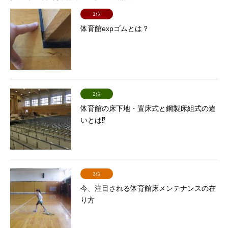
1位
体育館expゴムとは？
2位
体育館の床下地・置床式と鋼製床組式の違
いとは⁉
3位
今、注目される体育館床メンテナンスの在
り方