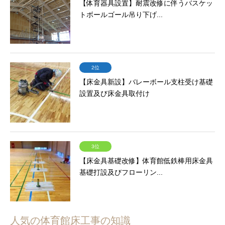
【体育器具設置】耐震改修に伴うバスケッ
トボールゴール吊り下げ...
2位
【床金具新設】バレーボール支柱受け基礎
設置及び床金具取付け
3位
【床金具基礎改修】体育館低鉄棒用床金具
基礎打設及びフローリン...
人気の体育館床工事の知識