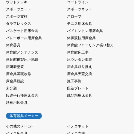
ウッドデッキ
コートライン
スポーツコート
スポーツネット
スポーツ支柱
スロープ
タラフレックス
テニス用床金具
バスケット用床金具
バドミントン用床金具
バレーボール用床金具
体操競技用床金具
体育器具
体育館フローリング張り替え
体育館メンテナンス
体育館床工事
体育館鋼製床下地組
床ウレタン塗装
床研磨塗装
床金具取り換え
床金具基礎改修
床金具天蓋交換
床金具新設
施工事例
未分類
段差プレート
段違平行棒用床金具
跳び箱用床金具
鉄棒用床金具
体育器具メーカー
その他のメーカー
イノコネット
イノコ床金具
イノコ支柱