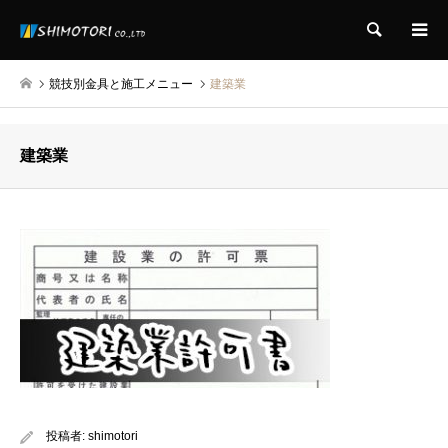
検索
競技別金具と施工メニュー
建築業
建築業
投稿者:
shimotori