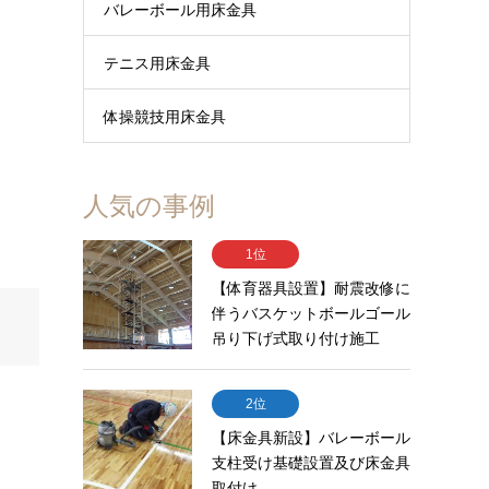
バレーボール用床金具
テニス用床金具
体操競技用床金具
人気の事例
1位
【体育器具設置】耐震改修に
伴うバスケットボールゴール
吊り下げ式取り付け施工
2位
【床金具新設】バレーボール
支柱受け基礎設置及び床金具
取付け