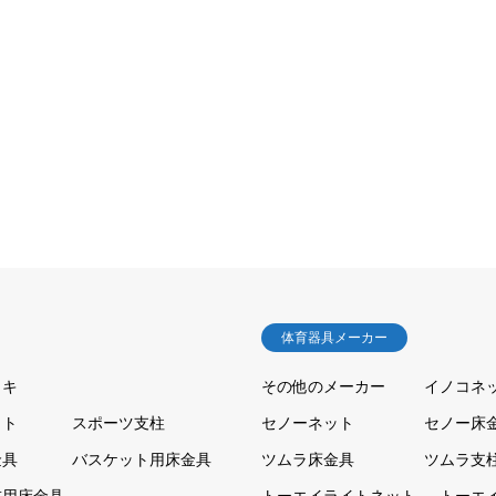
体育器具メーカー
ッキ
その他のメーカー
イノコネ
ット
スポーツ支柱
セノーネット
セノー床
金具
バスケット用床金具
ツムラ床金具
ツムラ支