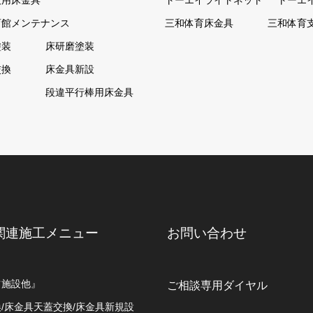
技用床金具
トーエイライトネット
トーエ
育館メンテナンス
三和体育床金具
三和体育
塗装
床研磨塗装
交換
床金具新設
ト
段違平行棒用床金具
関連施工メニュー
お問い合わせ
ツ施設他』
ご相談専用ダイヤル
/床金具天蓋交換/床金具新規設