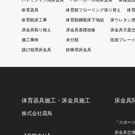
バドミントン用床金具
バレーボール用床金具
体操競
体育器具
体育館フローリング張り替え
体
体育館床工事
体育館鋼製床下地組
床ウレタン
床金具取り換え
床金具基礎改修
床金具天蓋
施工事例
未分類
段差プレー
跳び箱用床金具
鉄棒用床金具
体育器具施工・床金具施工
床金具
株式会社霜鳥
『スポー
床金具交換