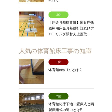
3位
【床金具基礎改修】体育館低
鉄棒用床金具基礎打設及びフ
ローリング張替え上蓋取…
人気の体育館床工事の知識
1位
体育館expゴムとは？
2位
体育館の床下地・置床式と鋼
製床組式の違いとは⁉