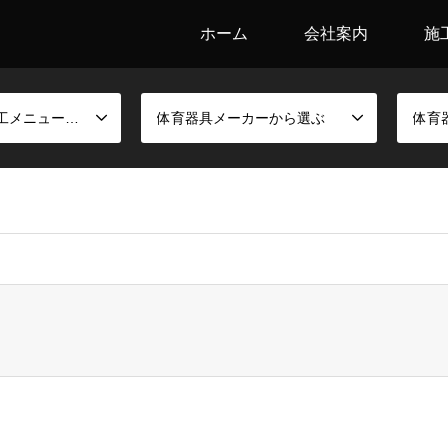
ホーム
会社案内
施
競技別金具と施工メニューから選ぶ
体育器具メーカーから選ぶ
体育