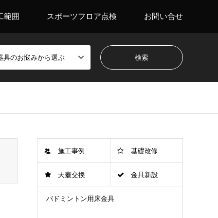
工範囲
スポーツフロア点検
お問い合せ
器具のお悩みから選ぶ
施工事例
基礎改修
天蓋交換
金具新設
バドミントン用床金具