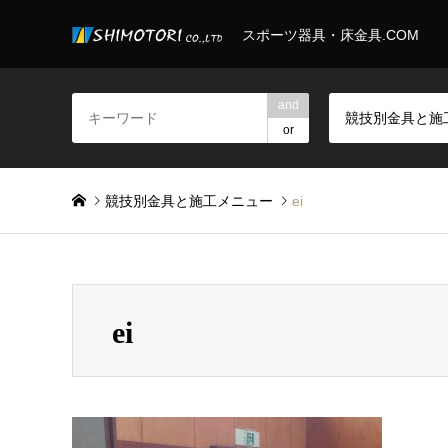
スポーツ器具・床金具.COM
and
or
競技別金具と施工メニュー
ei
ei