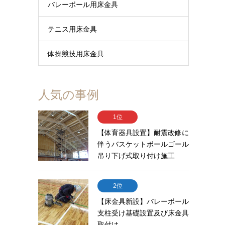
バレーボール用床金具
テニス用床金具
体操競技用床金具
人気の事例
1位
【体育器具設置】耐震改修に
伴うバスケットボールゴール
吊り下げ式取り付け施工
2位
【床金具新設】バレーボール
支柱受け基礎設置及び床金具
取付け