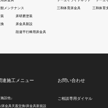
技用床金具
トーエイライトネット
トーエ
育館メンテナンス
三和体育床金具
三和体育
塗装
床研磨塗装
交換
床金具新設
ト
段違平行棒用床金具
関連施工メニュー
お問い合わせ
ツ施設他』
ご相談専用ダイヤル
/床金具天蓋交換/床金具新規設