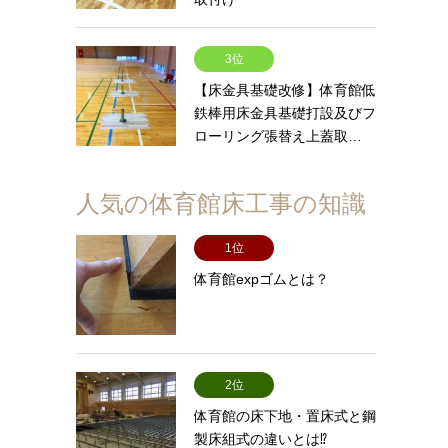
3位
【床金具基礎改修】体育館低
鉄棒用床金具基礎打設及びフ
ローリング張替え上蓋取…
人気の体育館床工事の知識
1位
体育館expゴムとは？
2位
体育館の床下地・置床式と鋼
製床組式の違いとは⁉