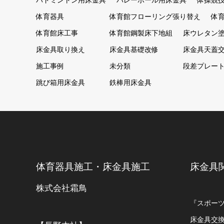
バドミントン用床金具
バレーボール用床金具
体操競
体育器具
体育館フローリング張り替え
体
体育館床工事
体育館鋼製床下地組
床ウレタン
床金具取り換え
床金具基礎改修
床金具天蓋
施工事例
未分類
段差プレー
跳び箱用床金具
鉄棒用床金具
体育器具施工・床金具施工
床金具
株式会社霜鳥
『スポー
床金具交換