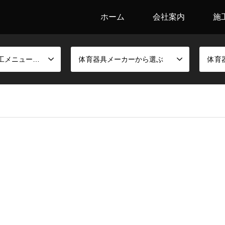
ホーム
会社案内
施
競技別金具と施工メニューから選ぶ
体育器具メーカーから選ぶ
体育