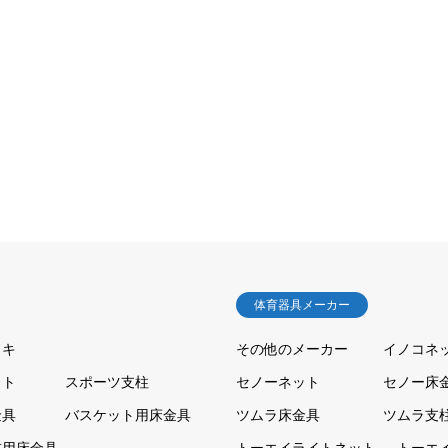
体育器具メーカー
ッキ
その他のメーカー
イノコネ
ット
スポーツ支柱
セノーネット
セノー床
金具
バスケット用床金具
ツムラ床金具
ツムラ支