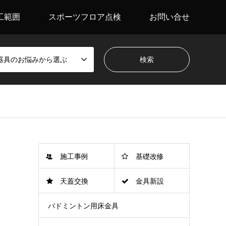
工範囲
スポーツフロア点検
お問い合せ
器具のお悩みから選ぶ
施工事例
基礎改修
天蓋交換
金具新設
バドミントン用床金具