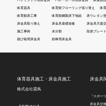
バドミントン用床金具
バレーボール用床金具
体操競
体育器具
体育館フローリング張り替え
体
体育館床工事
体育館鋼製床下地組
床ウレタン
床金具取り換え
床金具基礎改修
床金具天蓋
施工事例
未分類
段差プレー
跳び箱用床金具
鉄棒用床金具
体育器具施工・床金具施工
床金具
株式会社霜鳥
『スポー
床金具交換