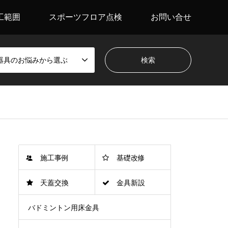
工範囲
スポーツフロア点検
お問い合せ
器具のお悩みから選ぶ
施工事例
基礎改修
天蓋交換
金具新設
バドミントン用床金具