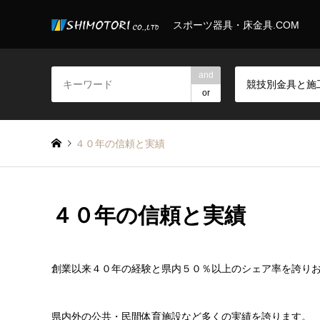
スポーツ器具・床金具.COM
and
or
４０年の信頼と実績
４０年の信頼と実績
創業以来４０年の経験と県内５０％以上のシェア率を誇り
県内外の公共・民間体育施設など多くの実績を誇ります。