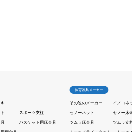
体育器具メーカー
ッキ
その他のメーカー
イノコネ
ット
スポーツ支柱
セノーネット
セノー床
金具
バスケット用床金具
ツムラ床金具
ツムラ支