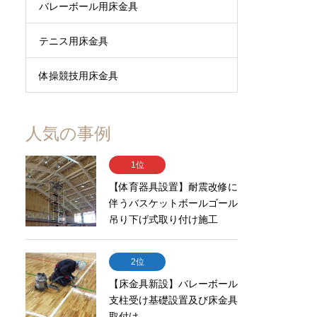
バレーボール用床金具
テニス用床金具
体操競技用床金具
人気の事例
1位
【体育器具設置】耐震改修に
伴うバスケットボールゴール
吊り下げ式取り付け施工
2位
【床金具新設】バレーボール
支柱受け基礎設置及び床金具
取付け