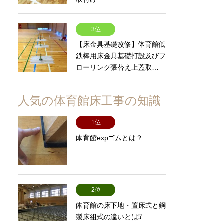
3位
【床金具基礎改修】体育館低
鉄棒用床金具基礎打設及びフ
ローリング張替え上蓋取…
人気の体育館床工事の知識
1位
体育館expゴムとは？
2位
体育館の床下地・置床式と鋼
製床組式の違いとは⁉