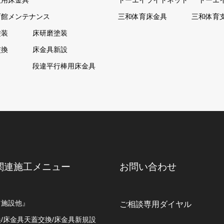
技用床金具
トーエイライトネット
トーエ
育館メンテナンス
三和体育床金具
三和体育
塗装
床研磨塗装
交換
床金具新設
ト
段違平行棒用床金具
関連施工メニュー
お問い合わせ
ツ施設他』
ご相談専用ダイヤル
/床金具天蓋交換/床金具新規設