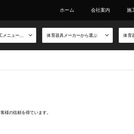
ホーム
会社案内
施
競技別金具と施工メニューから選ぶ
体育器具メーカーから選ぶ
体育
お客様の信頼を得ています。