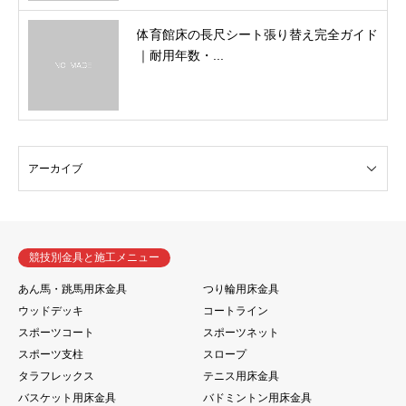
体育館床の長尺シート張り替え完全ガイド
｜耐用年数・...
競技別金具と施工メニュー
あん馬・跳馬用床金具
つり輪用床金具
ウッドデッキ
コートライン
スポーツコート
スポーツネット
スポーツ支柱
スロープ
タラフレックス
テニス用床金具
バスケット用床金具
バドミントン用床金具