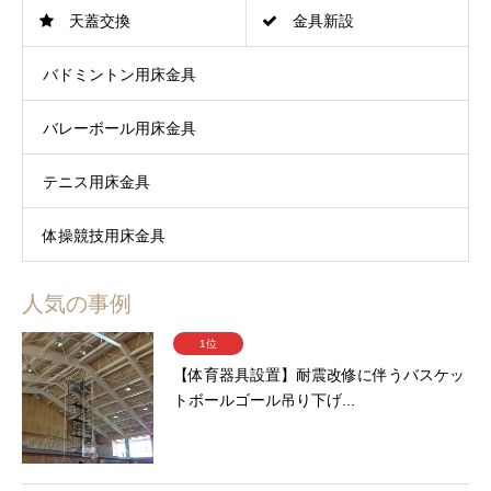
天蓋交換
金具新設
バドミントン用床金具
バレーボール用床金具
テニス用床金具
体操競技用床金具
人気の事例
1位
【体育器具設置】耐震改修に伴うバスケッ
トボールゴール吊り下げ...