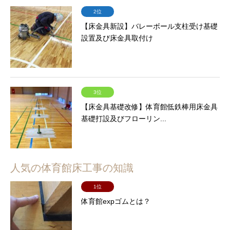
2位
【床金具新設】バレーボール支柱受け基礎
設置及び床金具取付け
3位
【床金具基礎改修】体育館低鉄棒用床金具
基礎打設及びフローリン...
人気の体育館床工事の知識
1位
体育館expゴムとは？