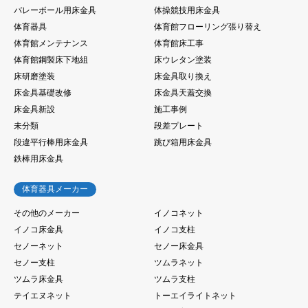
バレーボール用床金具
体操競技用床金具
体育器具
体育館フローリング張り替え
体育館メンテナンス
体育館床工事
体育館鋼製床下地組
床ウレタン塗装
床研磨塗装
床金具取り換え
床金具基礎改修
床金具天蓋交換
床金具新設
施工事例
未分類
段差プレート
段違平行棒用床金具
跳び箱用床金具
鉄棒用床金具
体育器具メーカー
その他のメーカー
イノコネット
イノコ床金具
イノコ支柱
セノーネット
セノー床金具
セノー支柱
ツムラネット
ツムラ床金具
ツムラ支柱
テイエヌネット
トーエイライトネット