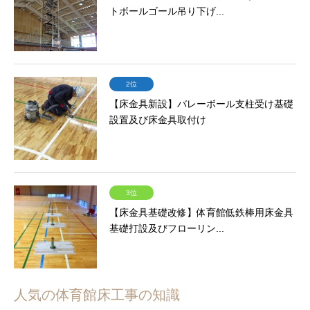
トボールゴール吊り下げ...
2位
【床金具新設】バレーボール支柱受け基礎
設置及び床金具取付け
3位
【床金具基礎改修】体育館低鉄棒用床金具
基礎打設及びフローリン...
人気の体育館床工事の知識