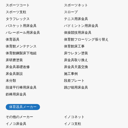
スポーツコート
スポーツネット
スポーツ支柱
スロープ
タラフレックス
テニス用床金具
バスケット用床金具
バドミントン用床金具
バレーボール用床金具
体操競技用床金具
体育器具
体育館フローリング張り替え
体育館メンテナンス
体育館床工事
体育館鋼製床下地組
床ウレタン塗装
床研磨塗装
床金具取り換え
床金具基礎改修
床金具天蓋交換
床金具新設
施工事例
未分類
段差プレート
段違平行棒用床金具
跳び箱用床金具
鉄棒用床金具
体育器具メーカー
その他のメーカー
イノコネット
イノコ床金具
イノコ支柱