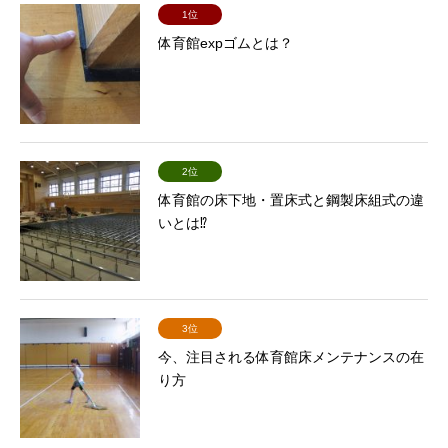
1位
体育館expゴムとは？
2位
体育館の床下地・置床式と鋼製床組式の違
いとは⁉
3位
今、注目される体育館床メンテナンスの在
り方