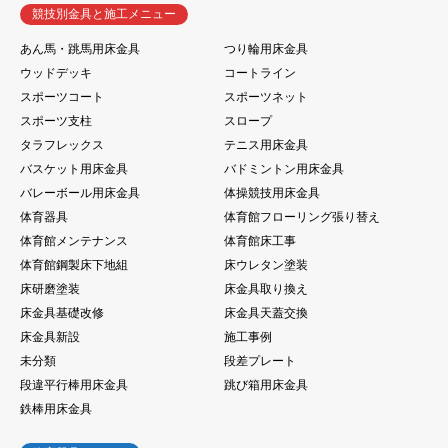
競技別金具と施工メニュー
あん馬・跳馬用床金具
つり輪用床金具
ウッドデッキ
コートライン
スポーツコート
スポーツネット
スポーツ支柱
スロープ
タラフレックス
テニス用床金具
バスケット用床金具
バドミントン用床金具
バレーボール用床金具
体操競技用床金具
体育器具
体育館フローリング張り替え
体育館メンテナンス
体育館床工事
体育館鋼製床下地組
床ウレタン塗装
床研磨塗装
床金具取り換え
床金具基礎改修
床金具天蓋交換
床金具新設
施工事例
未分類
段差プレート
段違平行棒用床金具
跳び箱用床金具
鉄棒用床金具