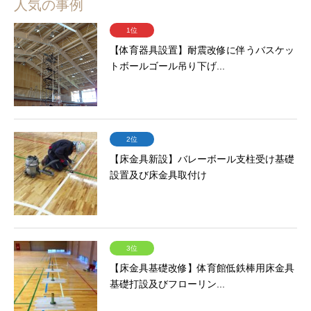
人気の事例
1位
【体育器具設置】耐震改修に伴うバスケッ
トボールゴール吊り下げ...
2位
【床金具新設】バレーボール支柱受け基礎
設置及び床金具取付け
3位
【床金具基礎改修】体育館低鉄棒用床金具
基礎打設及びフローリン...