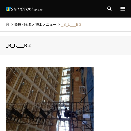
検索
競技別金具と施工メニュー
_B_L___B 2
_B_L___B 2