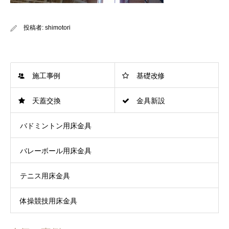
投稿者:
shimotori
施工事例
基礎改修
天蓋交換
金具新設
バドミントン用床金具
バレーボール用床金具
テニス用床金具
体操競技用床金具