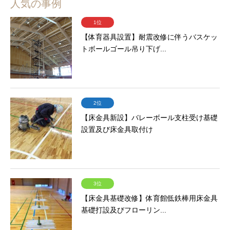
人気の事例
1位
【体育器具設置】耐震改修に伴うバスケッ
トボールゴール吊り下げ...
2位
【床金具新設】バレーボール支柱受け基礎
設置及び床金具取付け
3位
【床金具基礎改修】体育館低鉄棒用床金具
基礎打設及びフローリン...