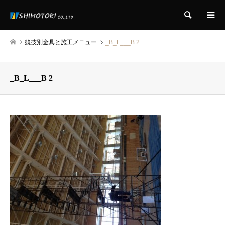
検索
競技別金具と施工メニュー
_B_L___B 2
_B_L___B 2