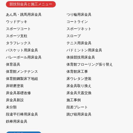
競技別金具と施工メニュー
あん馬・跳馬用床金具
つり輪用床金具
ウッドデッキ
コートライン
スポーツコート
スポーツネット
スポーツ支柱
スロープ
タラフレックス
テニス用床金具
バスケット用床金具
バドミントン用床金具
バレーボール用床金具
体操競技用床金具
体育器具
体育館フローリング張り替え
体育館メンテナンス
体育館床工事
体育館鋼製床下地組
床ウレタン塗装
床研磨塗装
床金具取り換え
床金具基礎改修
床金具天蓋交換
床金具新設
施工事例
未分類
段差プレート
段違平行棒用床金具
跳び箱用床金具
鉄棒用床金具