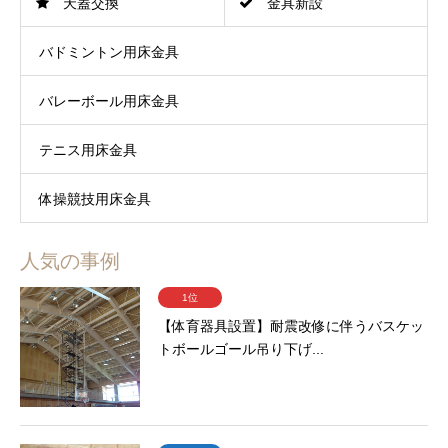
天蓋交換
金具新設
バドミントン用床金具
バレーボール用床金具
テニス用床金具
体操競技用床金具
人気の事例
1位
【体育器具設置】耐震改修に伴うバスケッ
トボールゴール吊り下げ...