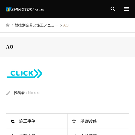
検索
競技別金具と施工メニュー
AO
AO
投稿者:
shimotori
施工事例
基礎改修