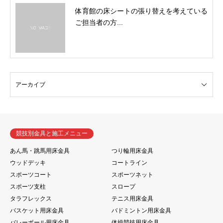
体育館の床シートの張り替えを考えている
ご担当者の方...
競技別金具と施工メニュー
あん馬・跳馬用床金具
つり輪用床金具
ウッドデッキ
コートライン
スポーツコート
スポーツネット
スポーツ支柱
スロープ
タラフレックス
テニス用床金具
バスケット用床金具
バドミントン用床金具
バレーボール用床金具
体操競技用床金具