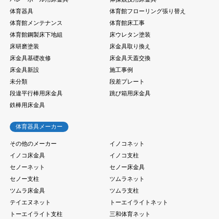
体育器具
体育館フローリング張り替え
体育館メンテナンス
体育館床工事
体育館鋼製床下地組
床ウレタン塗装
床研磨塗装
床金具取り換え
床金具基礎改修
床金具天蓋交換
床金具新設
施工事例
未分類
段差プレート
段違平行棒用床金具
跳び箱用床金具
鉄棒用床金具
体育器具メーカー
その他のメーカー
イノコネット
イノコ床金具
イノコ支柱
セノーネット
セノー床金具
セノー支柱
ツムラネット
ツムラ床金具
ツムラ支柱
テイエヌネット
トーエイライトネット
トーエイライト支柱
三和体育ネット