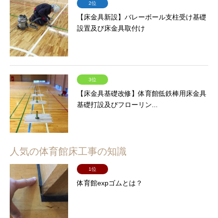
2位
【床金具新設】バレーボール支柱受け基礎
設置及び床金具取付け
3位
【床金具基礎改修】体育館低鉄棒用床金具
基礎打設及びフローリン...
人気の体育館床工事の知識
1位
体育館expゴムとは？