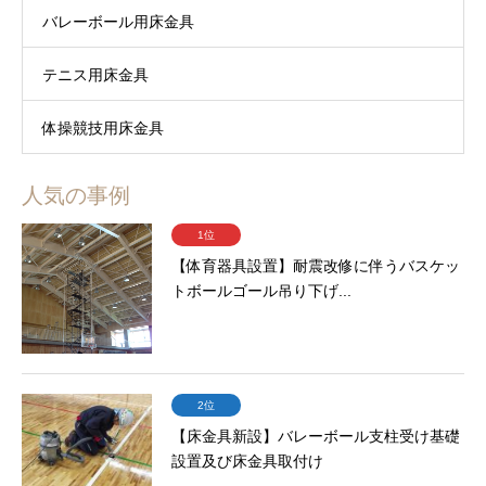
バレーボール用床金具
テニス用床金具
体操競技用床金具
人気の事例
1位
【体育器具設置】耐震改修に伴うバスケッ
トボールゴール吊り下げ...
2位
【床金具新設】バレーボール支柱受け基礎
設置及び床金具取付け