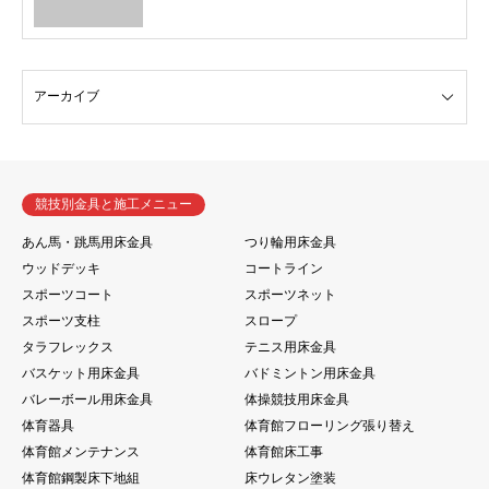
競技別金具と施工メニュー
あん馬・跳馬用床金具
つり輪用床金具
ウッドデッキ
コートライン
スポーツコート
スポーツネット
スポーツ支柱
スロープ
タラフレックス
テニス用床金具
バスケット用床金具
バドミントン用床金具
バレーボール用床金具
体操競技用床金具
体育器具
体育館フローリング張り替え
体育館メンテナンス
体育館床工事
体育館鋼製床下地組
床ウレタン塗装