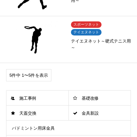
用～
スポーツネット
テイエヌネット
テイエヌネット～硬式テニス用
～
5件中 1〜5件を表示
施工事例
基礎改修
天蓋交換
金具新設
バドミントン用床金具