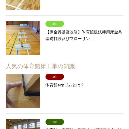
3位
【床金具基礎改修】体育館低鉄棒用床金具
基礎打設及びフローリン...
人気の体育館床工事の知識
1位
体育館expゴムとは？
2位