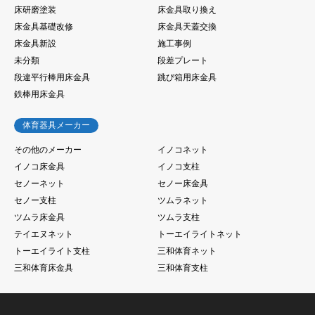
床研磨塗装
床金具取り換え
床金具基礎改修
床金具天蓋交換
床金具新設
施工事例
未分類
段差プレート
段違平行棒用床金具
跳び箱用床金具
鉄棒用床金具
体育器具メーカー
その他のメーカー
イノコネット
イノコ床金具
イノコ支柱
セノーネット
セノー床金具
セノー支柱
ツムラネット
ツムラ床金具
ツムラ支柱
テイエヌネット
トーエイライトネット
トーエイライト支柱
三和体育ネット
三和体育床金具
三和体育支柱