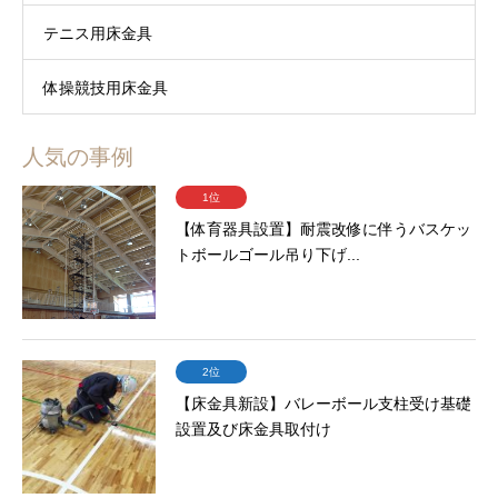
テニス用床金具
体操競技用床金具
人気の事例
1位
【体育器具設置】耐震改修に伴うバスケッ
トボールゴール吊り下げ...
2位
【床金具新設】バレーボール支柱受け基礎
設置及び床金具取付け