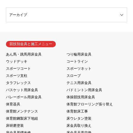
競技別金具と施工メニュー
あん馬・跳馬用床金具
つり輪用床金具
ウッドデッキ
コートライン
スポーツコート
スポーツネット
スポーツ支柱
スロープ
タラフレックス
テニス用床金具
バスケット用床金具
バドミントン用床金具
バレーボール用床金具
体操競技用床金具
体育器具
体育館フローリング張り替え
体育館メンテナンス
体育館床工事
体育館鋼製床下地組
床ウレタン塗装
床研磨塗装
床金具取り換え
床金具基礎改修
床金具天蓋交換