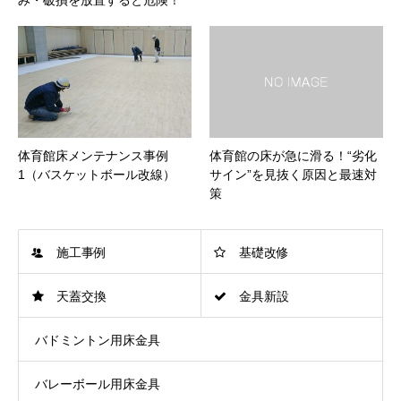
み・破損を放置すると危険！
体育館床メンテナンス事例
体育館の床が急に滑る！“劣化
1（バスケットボール改線）
サイン”を見抜く原因と最速対
策
施工事例
基礎改修
天蓋交換
金具新設
バドミントン用床金具
バレーボール用床金具