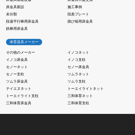
床金具新設
施工事例
未分類
段差プレート
段違平行棒用床金具
跳び箱用床金具
鉄棒用床金具
体育器具メーカー
その他のメーカー
イノコネット
イノコ床金具
イノコ支柱
セノーネット
セノー床金具
セノー支柱
ツムラネット
ツムラ床金具
ツムラ支柱
テイエヌネット
トーエイライトネット
トーエイライト支柱
三和体育ネット
三和体育床金具
三和体育支柱