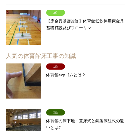
3位
【床金具基礎改修】体育館低鉄棒用床金具
基礎打設及びフローリン...
人気の体育館床工事の知識
1位
体育館expゴムとは？
2位
体育館の床下地・置床式と鋼製床組式の違
いとは⁉