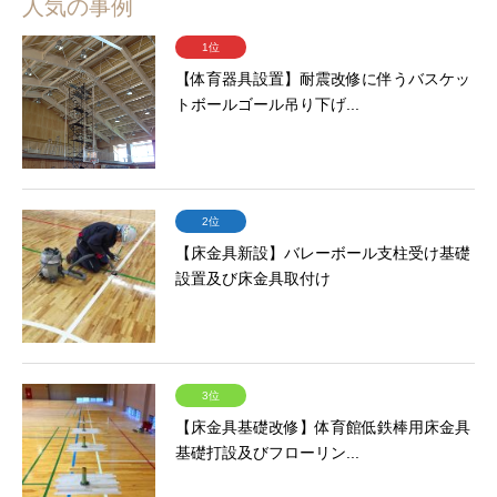
人気の事例
1位
【体育器具設置】耐震改修に伴うバスケッ
トボールゴール吊り下げ...
2位
【床金具新設】バレーボール支柱受け基礎
設置及び床金具取付け
3位
【床金具基礎改修】体育館低鉄棒用床金具
基礎打設及びフローリン...