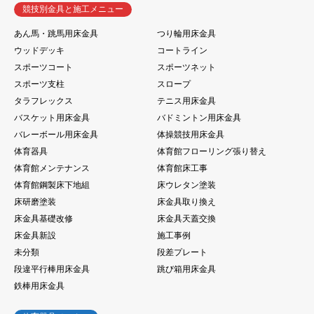
競技別金具と施工メニュー
あん馬・跳馬用床金具
つり輪用床金具
ウッドデッキ
コートライン
スポーツコート
スポーツネット
スポーツ支柱
スロープ
タラフレックス
テニス用床金具
バスケット用床金具
バドミントン用床金具
バレーボール用床金具
体操競技用床金具
体育器具
体育館フローリング張り替え
体育館メンテナンス
体育館床工事
体育館鋼製床下地組
床ウレタン塗装
床研磨塗装
床金具取り換え
床金具基礎改修
床金具天蓋交換
床金具新設
施工事例
未分類
段差プレート
段違平行棒用床金具
跳び箱用床金具
鉄棒用床金具