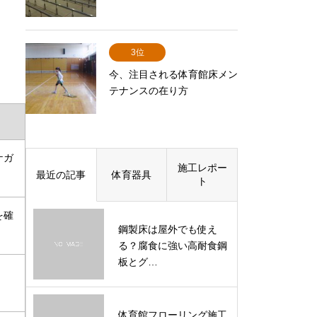
3位
今、注目される体育館床メン
テナンスの在り方
ケガ
施工レポー
最近の記事
体育器具
ト
を確
鋼製床は屋外でも使え
る？腐食に強い高耐食鋼
板とグ…
体育館フローリング施工