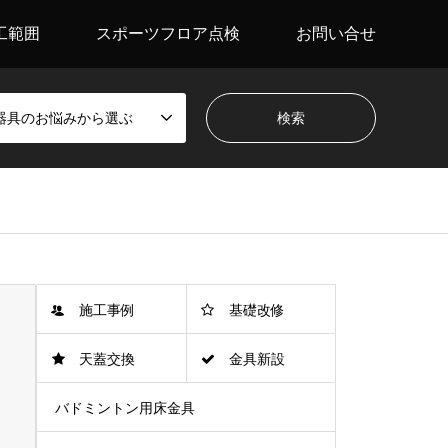
工範囲
スポーツフロア点検
お問い合せ
器具のお悩みから選ぶ
施工事例
基礎改修
天蓋交換
金具新設
バドミントン用床金具