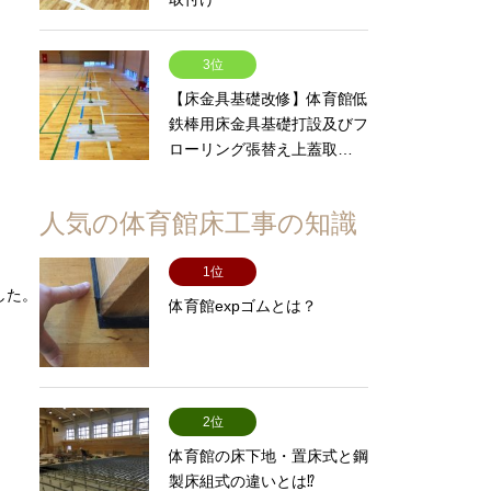
3位
【床金具基礎改修】体育館低
鉄棒用床金具基礎打設及びフ
ローリング張替え上蓋取…
人気の体育館床工事の知識
1位
した。
体育館expゴムとは？
2位
体育館の床下地・置床式と鋼
製床組式の違いとは⁉