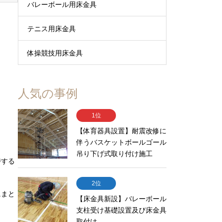
バレーボール用床金具
テニス用床金具
体操競技用床金具
人気の事例
1位
【体育器具設置】耐震改修に
伴うバスケットボールゴール
吊り下げ式取り付け施工
持する
2位
にまと
【床金具新設】バレーボール
支柱受け基礎設置及び床金具
取付け