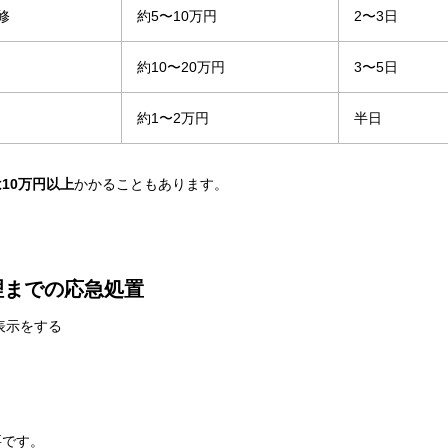
修
約5〜10万円
2〜3日
約10〜20万円
3〜5日
約1〜2万円
半日
10万円以上
かかることもあります。
理までの応急処置
表示をする
要です。