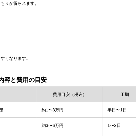
積もりが得られます。
やすくなります。
内容と費用の目安
費用目安（税込）
工期
定
約1〜3万円
半日〜1日
約3〜6万円
1〜2日