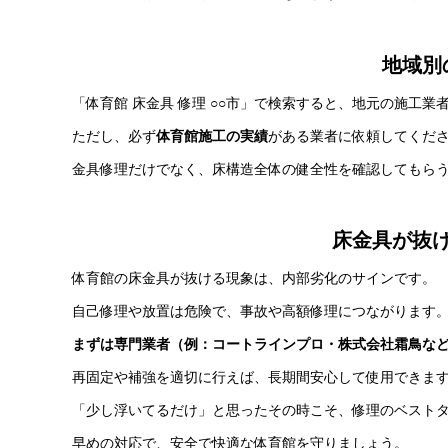
地域別
「体育館 床金具 修理 ○○市」で検索すると、地元の施工業
ただし、必ず
体育館施工の実績
がある業者に依頼してくだ
金具修理だけでなく、床構造全体の健全性を確認してもら
床金具が抜
体育館の床金具が抜ける現象は、内部劣化のサインです。
自己修理や放置は危険で、事故や高額修理につながります
まずは専門業者（例：コートラインプロ・株式会社霜鳥な
再固定や補強を適切に行えば、長期間安心して使用できま
「少し浮いてるだけ」と思ったその時こそ、修理のベスト
早めの対応で、安全で快適な体育館を守りましょう。