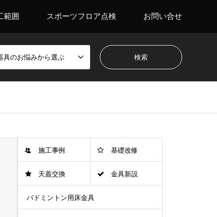
工範囲
スポーツフロア点検
お問い合せ
器具のお悩みから選ぶ
施工事例
基礎改修
天蓋交換
金具新設
バドミントン用床金具