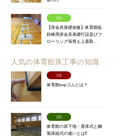
。
3位
【床金具基礎改修】体育館低
鉄棒用床金具基礎打設及びフ
ローリング張替え上蓋取…
人気の体育館床工事の知識
1位
体育館expゴムとは？
2位
体育館の床下地・置床式と鋼
製床組式の違いとは⁉