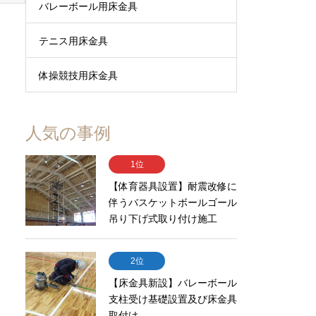
バレーボール用床金具
テニス用床金具
体操競技用床金具
人気の事例
1位
【体育器具設置】耐震改修に
伴うバスケットボールゴール
吊り下げ式取り付け施工
2位
【床金具新設】バレーボール
支柱受け基礎設置及び床金具
取付け