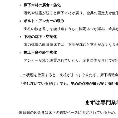
床下木材の腐食・劣化
湿気や結露が続くと床下木材が腐り、金具の固定力が低
ボルト・アンカーの緩み
支柱の抜き差しを繰り返すうちに固定ネジが緩み、金具
下地の沈下・空洞化
弾力構造の体育館床では、下地が沈むと支えがなくなり
施工不良や経年劣化
アンカーが浅く設置されていたり、金具自体がサビて劣
この状態を放置すると、支柱がまっすぐ立たず、床下構造
「少し浮いているだけ」でも、早めの点検が最も安く済む
まずは専門業者
体育館の床金具は床下の鋼製ベースに固定されているため