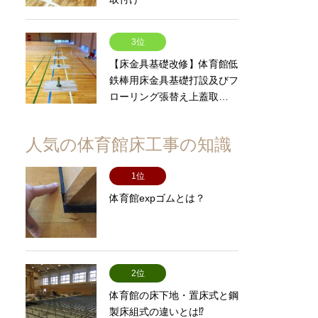
3位
【床金具基礎改修】体育館低
鉄棒用床金具基礎打設及びフ
ローリング張替え上蓋取…
人気の体育館床工事の知識
1位
体育館expゴムとは？
2位
体育館の床下地・置床式と鋼
製床組式の違いとは⁉