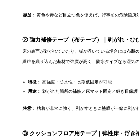
補足
：
黄色や赤など目立つ色を使えば、行事前の危険箇所
② 強力補修テープ（布テープ）｜剥がれ・ひ
床の表面が剥がれていたり、板が浮いている場合には
布製
繊維を織り込んだ基材で強度が高く、防水タイプなら湿気
特徴：
高強度・防水性・長期仮固定が可能
用途：
剥がれた箇所の補修／床マット固定／継ぎ目保護
注意
：
粘着が非常に強く、剥がすときに塗膜が一緒に剥が
③ クッションフロア用テープ｜弾性床・浮き