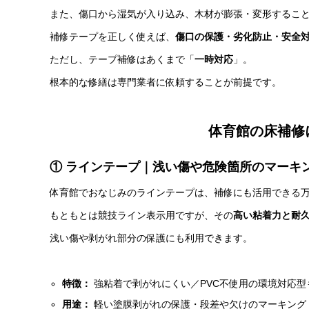
また、傷口から湿気が入り込み、木材が膨張・変形するこ
補修テープを正しく使えば、
傷口の保護・劣化防止・安全
ただし、テープ補修はあくまで「
一時対応
」。
根本的な修繕は専門業者に依頼することが前提です。
体育館の床補修
① ラインテープ｜浅い傷や危険箇所のマーキ
体育館でおなじみのラインテープは、補修にも活用できる
もともとは競技ライン表示用ですが、その
高い粘着力と耐
浅い傷や剥がれ部分の保護にも利用できます。
特徴：
強粘着で剥がれにくい／PVC不使用の環境対応型
用途：
軽い塗膜剥がれの保護・段差や欠けのマーキング