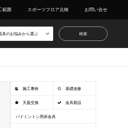
工範囲
スポーツフロア点検
お問い合せ
器具のお悩みから選ぶ
施工事例
基礎改修
天蓋交換
金具新設
バドミントン用床金具