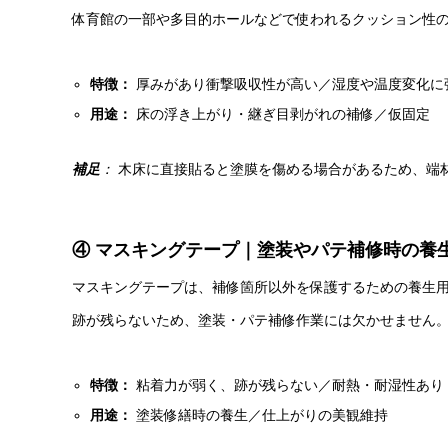
体育館の一部や多目的ホールなどで使われるクッション性
特徴：
厚みがあり衝撃吸収性が高い／湿度や温度変化に
用途：
床の浮き上がり・継ぎ目剥がれの補修／仮固定
補足
：
木床に直接貼ると塗膜を傷める場合があるため、端
④ マスキングテープ｜塗装やパテ補修時の養
マスキングテープは、補修箇所以外を保護するための養生
跡が残らないため、塗装・パテ補修作業には欠かせません
特徴：
粘着力が弱く、跡が残らない／耐熱・耐湿性あり
用途：
塗装修繕時の養生／仕上がりの美観維持