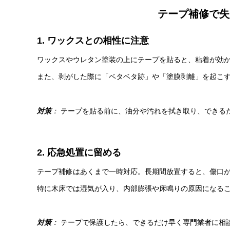
テープ補修で失
1. ワックスとの相性に注意
ワックスやウレタン塗装の上にテープを貼ると、粘着が効
また、剥がした際に「ベタベタ跡」や「塗膜剥離」を起こ
対策
：
テープを貼る前に、油分や汚れを拭き取り、できる
2. 応急処置に留める
テープ補修はあくまで一時対応。長期間放置すると、傷口
特に木床では湿気が入り、内部膨張や床鳴りの原因になる
対策
：
テープで保護したら、できるだけ早く専門業者に相