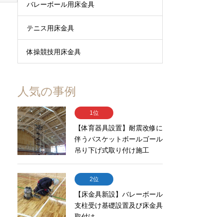
バレーボール用床金具
テニス用床金具
体操競技用床金具
人気の事例
1位
【体育器具設置】耐震改修に
伴うバスケットボールゴール
吊り下げ式取り付け施工
2位
【床金具新設】バレーボール
支柱受け基礎設置及び床金具
取付け