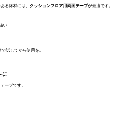
のある床材には、
クッションフロア用両面テープ
が最適です。
強い
材で試してから使用を。
生に
用テープです。
。