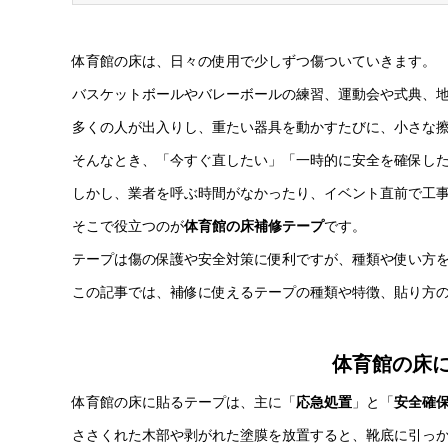
体育館の床は、日々の使用で少しずつ傷ついていきます。
バスケットボールやバレーボールの練習、運動会や式典、
多くの人が出入りし、重たい器具を動かすたびに、小さな
そんなとき、「今すぐ直したい」「一時的に安全を確保し
しかし、業者を呼ぶ時間がなかったり、イベント直前で工
そこで役立つのが
体育館の床補修テープ
です。
テープは傷の保護や安全対策に便利ですが、種類や使い方
この記事では、補修に使えるテープの種類や特徴、貼り方
体育館の床
体育館の床に貼るテープは、主に「
応急処置
」と「
安全確
ささくれた木部や剥がれた塗膜を放置すると、靴底に引っ