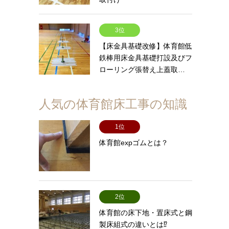
3位
【床金具基礎改修】体育館低
鉄棒用床金具基礎打設及びフ
ローリング張替え上蓋取…
人気の体育館床工事の知識
1位
体育館expゴムとは？
2位
体育館の床下地・置床式と鋼
製床組式の違いとは⁉