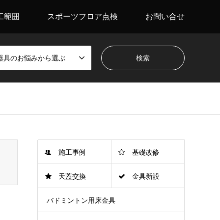
工範囲
スポーツフロア点検
お問い合せ
器具のお悩みから選ぶ
施工事例
基礎改修
天蓋交換
金具新設
バドミントン用床金具