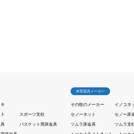
体育器具メーカー
ッキ
その他のメーカー
イノコネ
ット
スポーツ支柱
セノーネット
セノー床
金具
バスケット用床金具
ツムラ床金具
ツムラ支