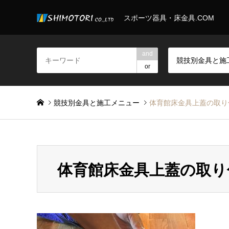
スポーツ器具・床金具.COM
and
or
競技別金具と施工メニュー
体育館床金具上蓋の取り
体育館床金具上蓋の取り