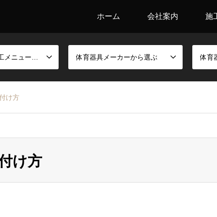
ホーム
会社案内
施
競技別金具と施工メニューから選ぶ
体育器具メーカーから選ぶ
体育
付け方
付け方