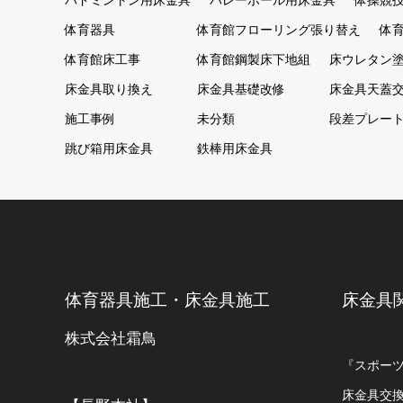
バドミントン用床金具
バレーボール用床金具
体操競
体育器具
体育館フローリング張り替え
体
体育館床工事
体育館鋼製床下地組
床ウレタン
床金具取り換え
床金具基礎改修
床金具天蓋
施工事例
未分類
段差プレー
跳び箱用床金具
鉄棒用床金具
体育器具施工・床金具施工
床金具
株式会社霜鳥
『スポー
床金具交換