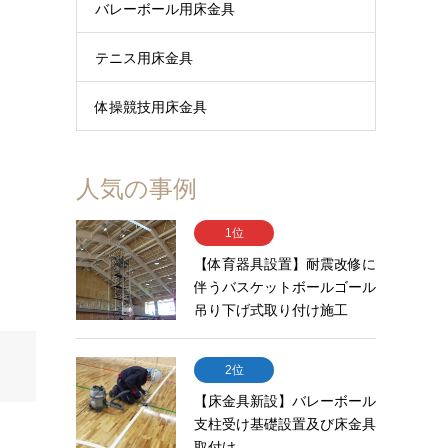
バレーボール用床金具
テニス用床金具
体操競技用床金具
人気の事例
1位
【体育器具設置】耐震改修に
伴うバスケットボールゴール
吊り下げ式取り付け施工
2位
【床金具新設】バレーボール
支柱受け基礎設置及び床金具
取付け