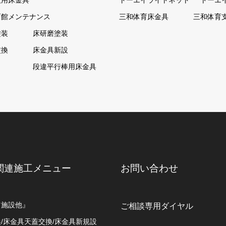
技用床金具
トーエイライトネット
トーエ
育館メンテナンス
三和体育床金具
三和体育
塗装
床研磨塗装
交換
床金具新設
ト
段違平行棒用床金具
関連施工メニュー
お問い合わせ
ツ施設他』
ご相談専用ダイヤル
/床金具天蓋交換/床金具新規設