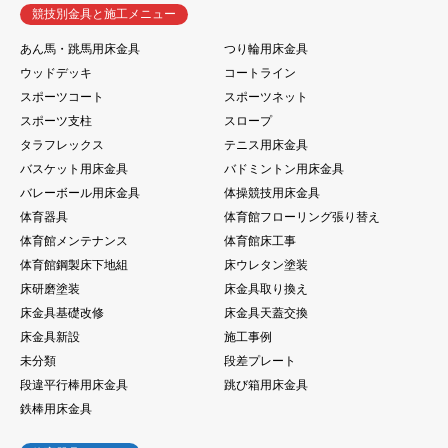
競技別金具と施工メニュー
あん馬・跳馬用床金具
つり輪用床金具
ウッドデッキ
コートライン
スポーツコート
スポーツネット
スポーツ支柱
スロープ
タラフレックス
テニス用床金具
バスケット用床金具
バドミントン用床金具
バレーボール用床金具
体操競技用床金具
体育器具
体育館フローリング張り替え
体育館メンテナンス
体育館床工事
体育館鋼製床下地組
床ウレタン塗装
床研磨塗装
床金具取り換え
床金具基礎改修
床金具天蓋交換
床金具新設
施工事例
未分類
段差プレート
段違平行棒用床金具
跳び箱用床金具
鉄棒用床金具