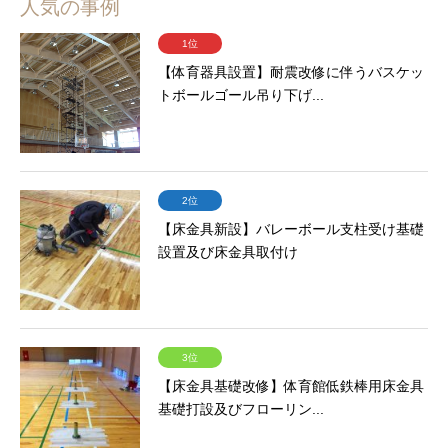
人気の事例
1位
【体育器具設置】耐震改修に伴うバスケッ
トボールゴール吊り下げ...
2位
【床金具新設】バレーボール支柱受け基礎
設置及び床金具取付け
3位
【床金具基礎改修】体育館低鉄棒用床金具
基礎打設及びフローリン...