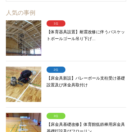
人気の事例
1位
【体育器具設置】耐震改修に伴うバスケッ
トボールゴール吊り下げ...
2位
【床金具新設】バレーボール支柱受け基礎
設置及び床金具取付け
3位
【床金具基礎改修】体育館低鉄棒用床金具
基礎打設及びフローリン...