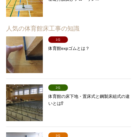
人気の体育館床工事の知識
1位
体育館expゴムとは？
2位
体育館の床下地・置床式と鋼製床組式の違
いとは⁉
3位