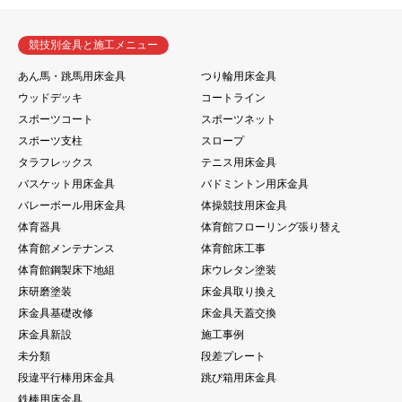
競技別金具と施工メニュー
あん馬・跳馬用床金具
つり輪用床金具
ウッドデッキ
コートライン
スポーツコート
スポーツネット
スポーツ支柱
スロープ
タラフレックス
テニス用床金具
バスケット用床金具
バドミントン用床金具
バレーボール用床金具
体操競技用床金具
体育器具
体育館フローリング張り替え
体育館メンテナンス
体育館床工事
体育館鋼製床下地組
床ウレタン塗装
床研磨塗装
床金具取り換え
床金具基礎改修
床金具天蓋交換
床金具新設
施工事例
未分類
段差プレート
段違平行棒用床金具
跳び箱用床金具
鉄棒用床金具