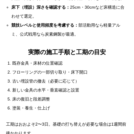
床下（埋設）深さを確認する：
25cm・30cmなど床構造に合
わせて選定。
競技レベルと使用頻度を考慮する：
部活動用なら軽量アル
ミ、公式戦用なら炭素鋼製が最適。
実際の施工手順と工期の目安
既存金具・床材の位置確認
フローリングの一部切り取り・床下開口
古い埋設管の撤去（必要に応じて）
新しい金具の水平・垂直確認と設置
床の復旧と段差調整
塗装・養生・仕上げ
工期はおおよそ2〜3日。基礎の打ち替えが必要な場合は1週間前
後かかります。