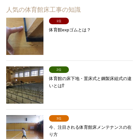
人気の体育館床工事の知識
1位
体育館expゴムとは？
2位
体育館の床下地・置床式と鋼製床組式の違
いとは⁉
3位
今、注目される体育館床メンテナンスの在
り方