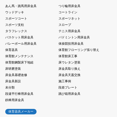
あん馬・跳馬用床金具
つり輪用床金具
ウッドデッキ
コートライン
スポーツコート
スポーツネット
スポーツ支柱
スロープ
タラフレックス
テニス用床金具
バスケット用床金具
バドミントン用床金具
バレーボール用床金具
体操競技用床金具
体育器具
体育館フローリング張り替え
体育館メンテナンス
体育館床工事
体育館鋼製床下地組
床ウレタン塗装
床研磨塗装
床金具取り換え
床金具基礎改修
床金具天蓋交換
床金具新設
施工事例
未分類
段差プレート
段違平行棒用床金具
跳び箱用床金具
鉄棒用床金具
体育器具メーカー