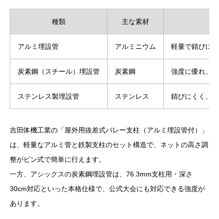
種類
主な素材
アルミ埋設管
アルミニウム
軽量で錆びにく
炭素鋼（スチール）埋設管
炭素鋼
強度に優れ、競
ステンレス製埋設管
ステンレス
錆びにくく、屋
吉田体機工業の「屋外用抜差式バレー支柱（アルミ埋設管付）」
は、軽量なアルミ管と鉄製支柱のセット構造で、ネットの高さ調
整がピン式で簡単に行えます。
一方、アシックスの炭素鋼埋設管は、76.3mm支柱用・深さ
30cm対応といった本格仕様で、公式大会にも対応できる強度が
あります。