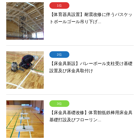
1位
【体育器具設置】耐震改修に伴うバスケッ
トボールゴール吊り下げ...
2位
【床金具新設】バレーボール支柱受け基礎
設置及び床金具取付け
3位
【床金具基礎改修】体育館低鉄棒用床金具
基礎打設及びフローリン...