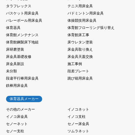
タラフレックス
テニス用床金具
バスケット用床金具
バドミントン用床金具
バレーボール用床金具
体操競技用床金具
体育器具
体育館フローリング張り替え
体育館メンテナンス
体育館床工事
体育館鋼製床下地組
床ウレタン塗装
床研磨塗装
床金具取り換え
床金具基礎改修
床金具天蓋交換
床金具新設
施工事例
未分類
段差プレート
段違平行棒用床金具
跳び箱用床金具
鉄棒用床金具
体育器具メーカー
その他のメーカー
イノコネット
イノコ床金具
イノコ支柱
セノーネット
セノー床金具
セノー支柱
ツムラネット