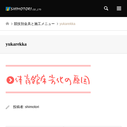
検索
競技別金具と施工メニュー
yukarekka
yukarekka
投稿者:
shimotori