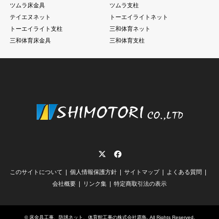
ツムラ床金具
ツムラ支柱
テイエヌネット
トーエイライトネット
トーエイライト支柱
三和体育ネット
三和体育床金具
三和体育支柱
Twitter
Facebook
このサイトについて
個人情報保護方針
サイトマップ
よくある質問
会社概要
リンク集
特定商取引法の表示
©
床金具工事、防球ネット、体育館工事の株式会社霜鳥
. All Rights Reserved.