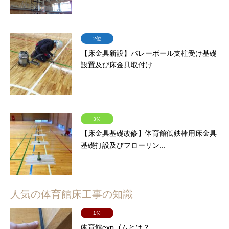
2位
【床金具新設】バレーボール支柱受け基礎
設置及び床金具取付け
3位
【床金具基礎改修】体育館低鉄棒用床金具
基礎打設及びフローリン...
人気の体育館床工事の知識
1位
体育館expゴムとは？