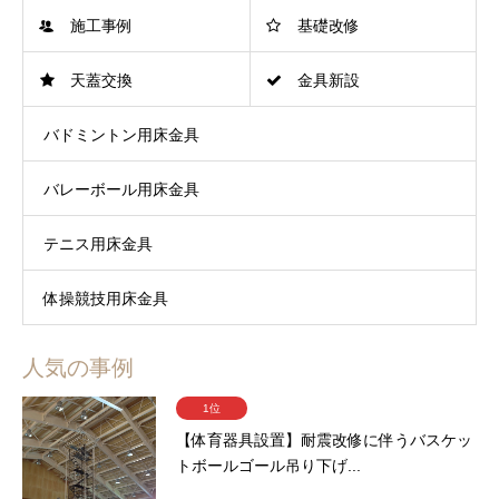
施工事例
基礎改修
天蓋交換
金具新設
バドミントン用床金具
バレーボール用床金具
テニス用床金具
体操競技用床金具
人気の事例
1位
【体育器具設置】耐震改修に伴うバスケッ
トボールゴール吊り下げ...