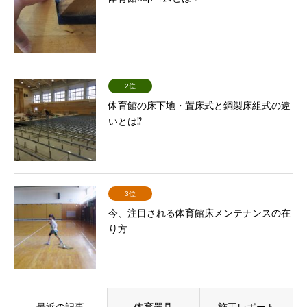
2位
体育館の床下地・置床式と鋼製床組式の違
いとは⁉
3位
今、注目される体育館床メンテナンスの在
り方