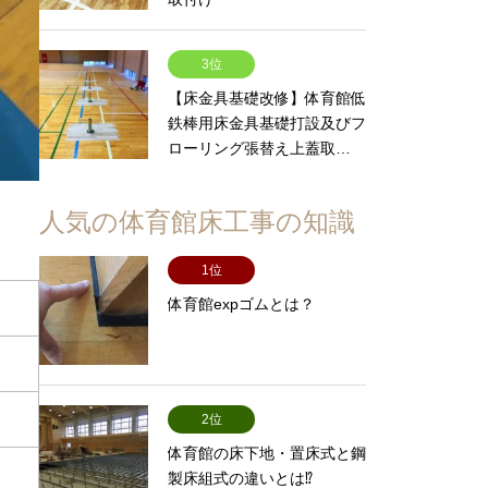
3位
【床金具基礎改修】体育館低
鉄棒用床金具基礎打設及びフ
ローリング張替え上蓋取…
人気の体育館床工事の知識
1位
体育館expゴムとは？
2位
体育館の床下地・置床式と鋼
製床組式の違いとは⁉