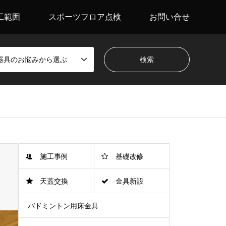
工範囲
スポーツフロア点検
お問い合せ
器具のお悩みから選ぶ
施工事例
基礎改修
天蓋交換
金具新設
バドミントン用床金具