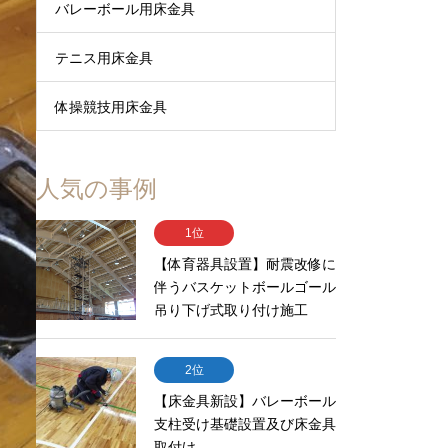
バレーボール用床金具
テニス用床金具
体操競技用床金具
人気の事例
1位
【体育器具設置】耐震改修に
伴うバスケットボールゴール
吊り下げ式取り付け施工
2位
【床金具新設】バレーボール
支柱受け基礎設置及び床金具
取付け