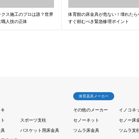
ックス施工のプロは誰？世界
体育館の床金具が危ない！壊れたら
む職人技の正体
すぐ頼むべき緊急修理ポイント
体育器具メーカー
ッキ
その他のメーカー
イノコネ
ット
スポーツ支柱
セノーネット
セノー床
金具
バスケット用床金具
ツムラ床金具
ツムラ支