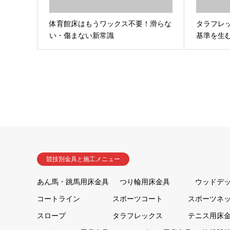
体育館床はもうワックス不要！滑らな
タラフレ
い・傷まない新常識
基準を生
競技別金具と施工メニュー
あん馬・跳馬用床金具
つり輪用床金具
ウッドデ
コートライン
スポーツコート
スポーツネ
スロープ
タラフレックス
テニス用床